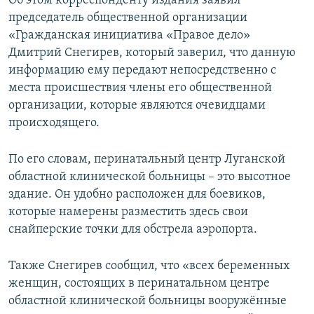
Об этом корреспонденту издания заявил
ПРИСОЕДИНЯЙТЕСЬ!
ПОБЕДИТЕЛЕЙ НЕ СУДЯТ?
председатель общественной организации
«Гражданская инициатива «Правое дело»
КРЫМ.НЕПОКОРЕННЫЙ
Дмитрий Снегирев, который заверил, что данную
ELIFBE
информацию ему передают непосредственно с
места происшествия члены его общественной
УКРАИНСКАЯ ПРОБЛЕМА КРЫМА
организации, которые являются очевидцами
Все сайты RFE/RL
происходящего.
По его словам, перинатальный центр Луганской
областной клинической больницы – это высотное
здание. Он удобно расположен для боевиков,
которые намерены разместить здесь свои
снайперские точки для обстрела аэропорта.
Также Снегирев сообщил, что «всех беременных
женщин, состоящих в перинатальном центре
областной клинической больницы вооружённые