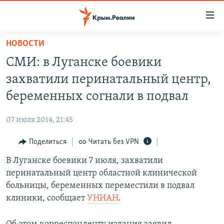
Доступность
ссылки
Вернуться
НОВОСТИ
к
НОВОСТИ
СМИ: в Луганске боевики
основному
СПЕЦПРОЕКТЫ
содержанию
захватили перинатальный центр,
ВОДА
Вернутся
ГРУЗ 200
беременных согнали в подвал
к
ИСТОРИЯ
КАРТА ВОЕННЫХ ОБЪЕКТОВ КРЫМА
главной
07 июля 2014, 21:45
ЕЩЕ
11 ЛЕТ ОККУПАЦИИ КРЫМА. 11 ИСТОРИЙ СОПРОТИВЛЕНИЯ
навигации
Вернутся
Поделиться
Читать без VPN
РАДІО СВОБОДА
ИНТЕРАКТИВ
к
В Луганске боевики 7 июля, захватили
КАК ОБОЙТИ БЛОКИРОВКУ
ИНФОГРАФИКА
поиску
перинатальный центр областной клинической
ТЕЛЕПРОЕКТ КРЫМ.РЕАЛИИ
больницы, беременных переместили в подвал
Українською
клиники, сообщает
УНИАН
.
СОВЕТЫ ПРАВОЗАЩИТНИКОВ
Qırımtatar
ПРОПАВШИЕ БЕЗ ВЕСТИ