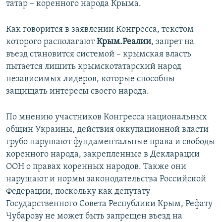
татар – коренного народа Крыма.
ПРИСОЕДИНЯЙТЕСЬ!
ПОБЕДИТЕЛЕЙ НЕ СУДЯТ?
КРЫМ.НЕПОКОРЕННЫЙ
Как говорится в заявлении Конгресса, текстом
которого располагают
Крым.Реалии
, запрет на
ELIFBE
въезд становится системой – крымская власть
УКРАИНСКАЯ ПРОБЛЕМА КРЫМА
пытается лишить крымскотатарский народ
Все сайты RFE/RL
независимых лидеров, которые способны
защищать интересы своего народа.
По мнению участников Конгресса национальных
общин Украины, действия оккупационной власти
грубо нарушают фундаментальные права и свободы
коренного народа, закрепленные в Декларации
ООН о правах коренных народов. Также они
нарушают и нормы законодательства Российской
Федерации, поскольку как депутату
Государственного Совета Республики Крым, Рефату
Чубарову не может быть запрещен въезд на