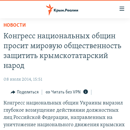
Доступность
ссылки
Вернуться
НОВОСТИ
к
НОВОСТИ
Конгресс национальных общин
основному
СПЕЦПРОЕКТЫ
содержанию
просит мировую общественность
ВОДА
Вернутся
ГРУЗ 200
защитить крымскотатарский
к
ИСТОРИЯ
КАРТА ВОЕННЫХ ОБЪЕКТОВ КРЫМА
народ
главной
ЕЩЕ
11 ЛЕТ ОККУПАЦИИ КРЫМА. 11 ИСТОРИЙ СОПРОТИВЛЕНИЯ
навигации
08 июля 2014, 15:51
Вернутся
РАДІО СВОБОДА
ИНТЕРАКТИВ
к
Поделиться
Читать без VPN
КАК ОБОЙТИ БЛОКИРОВКУ
ИНФОГРАФИКА
поиску
Конгресс национальных общин Украины выразил
ТЕЛЕПРОЕКТ КРЫМ.РЕАЛИИ
Українською
глубокое возмущение действиями должностных
СОВЕТЫ ПРАВОЗАЩИТНИКОВ
лиц Российской Федерации, направленных на
Qırımtatar
уничтожение национального движения крымских
ПРОПАВШИЕ БЕЗ ВЕСТИ