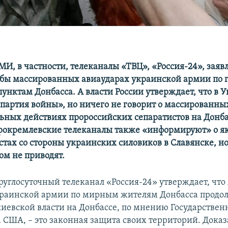
И, в частности, телеканалы «ТВЦ», «Россия-24», заяв
обы массированных авиаударах украинской армии по 
унктам Донбасса. А власти России утверждает, что в 
«партия войны», но ничего не говорит о массированн
ьных действиях пророссийских сепаратистов на Донба
рокремлевские телеканалы также «информируют» о я
стах со стороны украинских силовиков в Славянске, н
ом не приводят.
руглосуточный телеканал «Россия-24» утверждает, что
раинской армии по мирным жителям Донбасса продо
иевской власти на Донбассе, по мнению Государствен
 США, – это законная защита своих территорий. Доказ