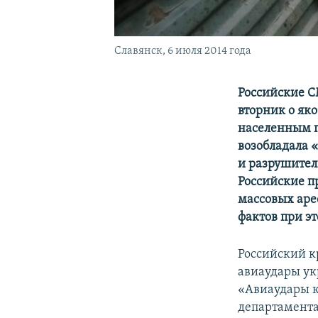
Славянск, 6 июля 2014 года
Российские СМ
вторник о як
населенным п
возобладала 
и разрушител
Российские п
массовых аре
фактов при эт
Российский к
авиаудары ук
«Авиаудары к
департамента