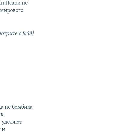
н Псаки не
 мирового
отрите с 6:33)
да не бомбила
ик
 уделяют
 и