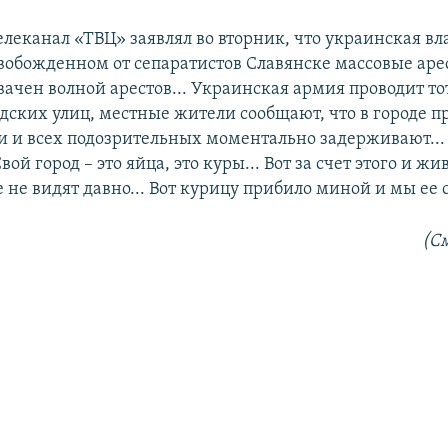
елеканал «ТВЦ» заявлял во вторник, что украинская вл
свобожденном от сепаратистов Славянске массовые аре
вачен волной арестов... Украинская армия проводит т
одских улиц, местные жители сообщают, что в городе 
и и всех подозрительных моментально задерживают..
вой город – это яйца, это куры... Вот за счет этого и жи
 не видят давно... Вот курицу прибило миной и мы ее 
(См