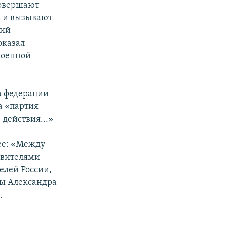
совершают
а и вызывают
кий
оказал
военной
а федерации
а «партия
 действия...»
щее: «Между
авителями
елей России,
вы Александра
.