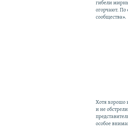
гибели мирны
огорчают. По
сообщества».
Хотя хорошо 
и не обстрели
представител
особое внима