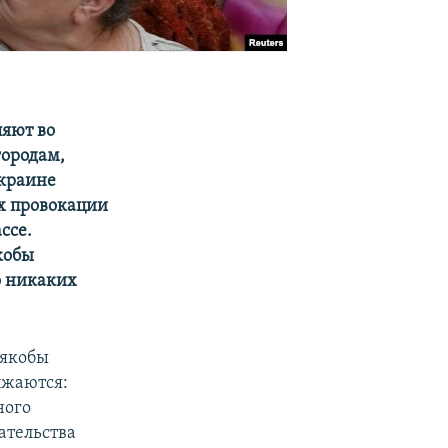
ляют во
городам,
Украине
ых провокации
ссе.
кобы
о никаких
 якобы
лжаются:
ного
ательства