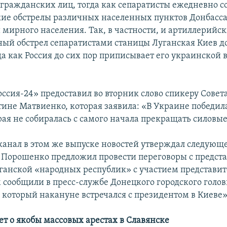
 гражданских лиц, тогда как сепаратисты ежедневно 
ие обстрелы различных населенных пунктов Донбасс
 мирного населения. Так, в частности, и артиллерийс
ый обстрел сепаратистами станицы Луганская Киев д
да как Россия до сих пор приписывает его украинской 
оссия-24» предоставил во вторник слово спикеру Совет
тине Матвиенко, которая заявила: «В Украине победил
ая не собиралась с самого начала прекращать силовые
еканал в этом же выпуске новостей утверждал следую
 Порошенко предложил провести переговоры с предст
ганской «народных республик» с участием представит
м сообщили в пресс-службе Донецкого городского голо
 который накануне встречался с президентом в Киеве»
ет о якобы массовых арестах в Славянске