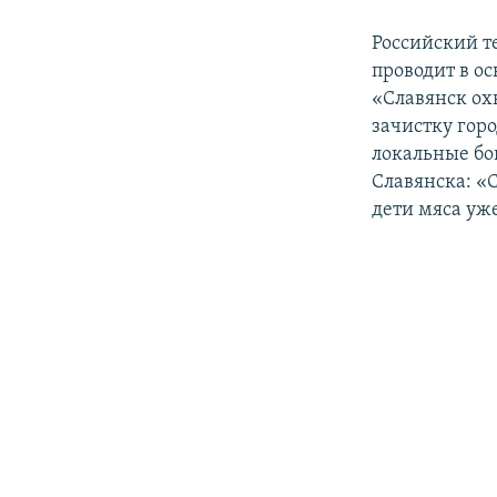
Российский т
проводит в о
«Славянск ох
зачистку гор
локальные бо
Славянска: «С
дети мяса уже