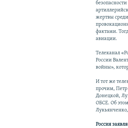
безопасности
артиллерийск
жертвы среди
провокационн
фактами. Тог
авиации.
Телеканал «Р
России Вален
войны», котор
И тот же тел
прочим, Петр
Донецкой, Лу
ОБСЕ. Об это
Лукьянченко,
Россия заявля