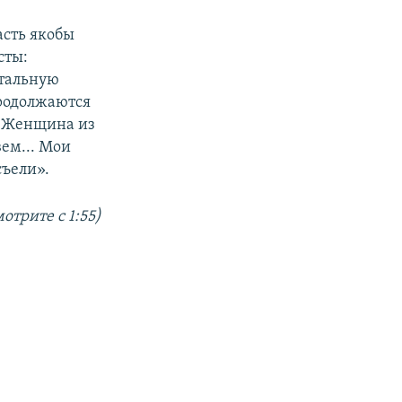
асть якобы
сты:
отальную
продолжаются
. Женщина из
вем... Мои
съели».
отрите с 1:55)