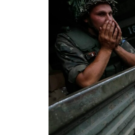
ПОБЕДИТЕЛЕЙ НЕ СУДЯТ?
КРЫМ.НЕПОКОРЕННЫЙ
ELIFBE
УКРАИНСКАЯ ПРОБЛЕМА КРЫМА