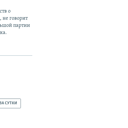
ств о
, не говорит
льшой партии
ка.
ЗА СУТКИ