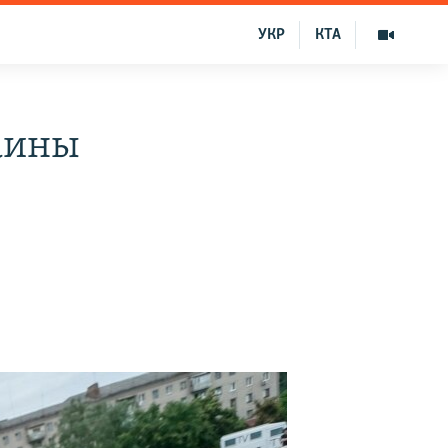
УКР
КТА
аины