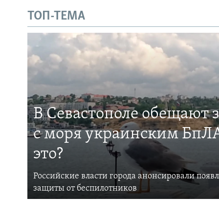
ТОП-ТЕМА
В Севастополе обещают 
с моря украинским БпЛА
это?
Российские власти города анонсировали появ
защиты от беспилотников