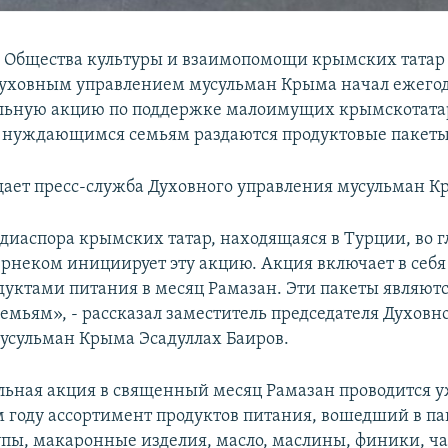
 Общества культуры и взаимопомощи крымских татар
Духовным управлением мусульман Крыма начал ежего
льную акцию по поддержке малоимущих крымскотата
, нуждающимся семьям раздаются продуктовые пакеты
щает пресс-служба Духовного управления мусульман К
диаспора крымских татар, находящаяся в Турции, во г
рнеком инициирует эту акцию. Акция включает в себя
одуктами питания в месяц Рамазан. Эти пакеты являют
емьям», - рассказал заместитель председателя Духовн
усульман Крыма Эсадуллах Баиров.
льная акция в священный месяц Рамазан проводится у
м году ассортимент продуктов питания, вошедший в па
упы, макаронные изделия, масло, маслины, финики, ча