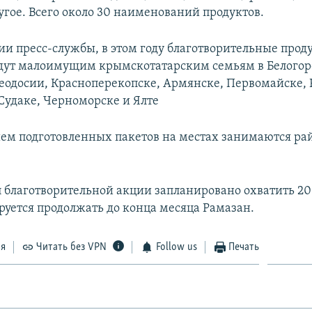
угое. Всего около 30 наименований продуктов.
и пресс-службы, в этом году благотворительные прод
дут малоимущим крымскотатарским семьям в Белогор
еодосии, Красноперекопске, Армянске, Первомайске, 
 Судаке, Черноморске и Ялте
ем подготовленных пакетов на местах занимаются р
п благотворительной акции запланировано охватить 20
уется продолжать до конца месяца Рамазан.
ся
Читать без VPN
Follow us
Печать