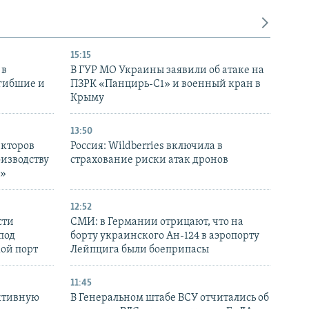
15:15
 в
В ГУР МО Украины заявили об атаке на
огибшие и
ПЗРК «Панцирь-С1» и военный кран в
Крыму
13:50
екторов
Россия: Wildberries включила в
оизводству
страхование риски атак дронов
р»
12:52
сти
СМИ: в Германии отрицают, что на
под
борту украинского Ан-124 в аэропорту
кой порт
Лейпцига были боеприпасы
11:45
ктивную
В Генеральном штабе ВСУ отчитались об