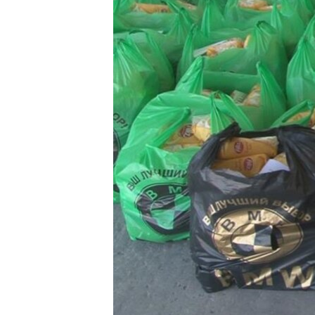
ПОБЕДИТЕЛЕЙ НЕ СУДЯТ?
КРЫМ.НЕПОКОРЕННЫЙ
ELIFBE
УКРАИНСКАЯ ПРОБЛЕМА КРЫМА