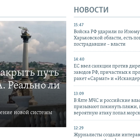
НОВОСТИ
15:47
Войска РФ ударили по Изюму
Харьковской области, есть п
пострадавшие – власти
14:40
ЕС ввел санкции против дир
закрыть путь
заводов РФ, причастных к пр
ракет «Сармат» и «Исканде
. Реально ли
13:09
В Ялте МЧС и российские вла
призывают покинуть пляжи, 
ление новой системы
вероятную атаку попал морс
12:29
Журналисты создали интера