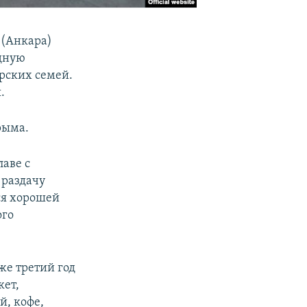
 (Анкара)
дную
рских семей.
.
рыма.
лаве с
 раздачу
ся хорошей
ого
же третий год
кет,
й, кофе,