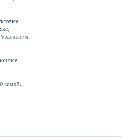
уктовые
ске,
Раздольном,
айонные
0 семей.