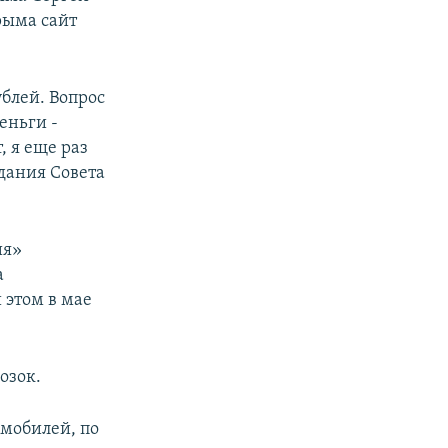
рыма сайт
блей. Вопрос
еньги -
, я еще раз
едания Совета
ия»
а
 этом в мае
озок.
омобилей, по