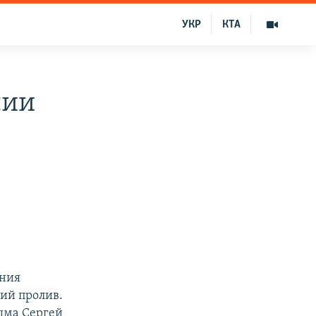
УКР
КТА
сии
ения
ий пролив.
ыма Сергей