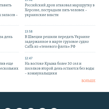
15:02
тавить
Российский дрон атаковал маршрутку в
Херсоне, пострадали пять человек –
 запасов –
украинские власти
13:58
за день
В Швеции решили передать Украине
задержанное в марте грузовое судно
Caffa из «теневого флота» РФ
12:47
тив еще
На востоке Крыма более 30 сел и
нескольких
поселков второй день остаются без воды
– коммунальщики
БОЛЬШЕ