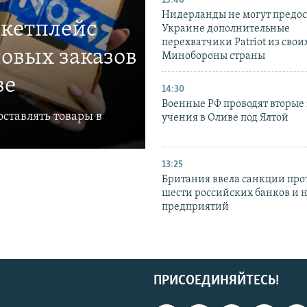
15:40
Нидерланды не могут предос
ркетплейс
Украине дополнительные
перехватчики Patriot из своих
овых заказов
Минобороны страны
ве
14:30
Военные РФ проводят вторые 
ставлять товары в
учения в Оливе под Ялтой
13:25
Британия ввела санкции про
шести российских банков и 
предприятий
ПРИСОЕДИНЯЙТЕСЬ!