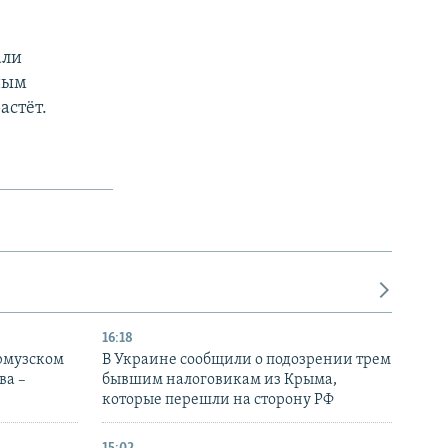
али
ьным
астёт.
16:18
Ормузском
В Украине сообщили о подозрении трем
ва –
бывшим налоговикам из Крыма,
которые перешли на сторону РФ