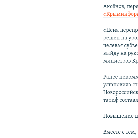
ПОБЕДИТЕЛЕЙ НЕ СУДЯТ?
Аксёнов, пер
КРЫМ.НЕПОКОРЕННЫЙ
«Крыминфор
ELIFBE
«Цена перепр
УКРАИНСКАЯ ПРОБЛЕМА КРЫМА
решен на уро
целевая субве
выйду на руко
министров К
Ранее некомм
установила с
Новороссийск 
тариф составл
Повышение це
Вместе с тем