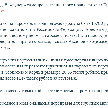
едаёт «рупор» самопровозглашённого правительства К
м»
.
авы на пароме для большегрузов должна быть 10700 ру
вне правительства Российской Федерации. Выделены д
нция, поэтому цену на пароме снизьте. Если надо будет
водителя правительства», - сказал Аксёнов в ходе зас
рыма.
ерческая организация «Единая транспортная дирекц
тоимость для перевозки грузовиков на паромах из порт
в Феодосию и Керчь в размере 20,65 тысяч рублей, при
ял всего 11,47 тысяч рублей за грузовик.
н связали с высокой себестоимостью паромных перев
, среднее время ожидания переправы для грузовых авт