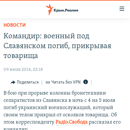
Доступность
ссылки
Вернуться
НОВОСТИ
к
НОВОСТИ
Командир: военный под
основному
СПЕЦПРОЕКТЫ
содержанию
Славянском погиб, прикрывая
ВОДА
Вернутся
ГРУЗ 200
товарища
к
ИСТОРИЯ
КАРТА ВОЕННЫХ ОБЪЕКТОВ КРЫМА
главной
09 июля 2014, 23:18
ЕЩЕ
11 ЛЕТ ОККУПАЦИИ КРЫМА. 11 ИСТОРИЙ СОПРОТИВЛЕНИЯ
навигации
Вернутся
Поделиться
Читать без VPN
РАДІО СВОБОДА
ИНТЕРАКТИВ
к
В бою при прорыве колонны бронетехники
КАК ОБОЙТИ БЛОКИРОВКУ
ИНФОГРАФИКА
поиску
сепаратистов из Славянска в ночь с 4 на 5 июля
ТЕЛЕПРОЕКТ КРЫМ.РЕАЛИИ
погиб украинский военнослужащий, который
Українською
своим телом прикрыл от осколков товарища. Об
СОВЕТЫ ПРАВОЗАЩИТНИКОВ
Qırımtatar
этом корреспонденту
Радіо.Свобода
рассказал его
ПРОПАВШИЕ БЕЗ ВЕСТИ
командир.