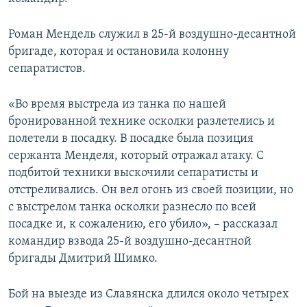
ПРИСОЕДИНЯЙТЕСЬ!
ПОБЕДИТЕЛЕЙ НЕ СУДЯТ?
Роман Мендель служил в 25-й воздушно-десантной
КРЫМ.НЕПОКОРЕННЫЙ
бригаде, которая и остановила колонну
ELIFBE
сепаратистов.
УКРАИНСКАЯ ПРОБЛЕМА КРЫМА
«Во время выстрела из танка по нашей
Все сайты RFE/RL
бронированной технике осколки разлетелись и
полетели в посадку. В посадке была позиция
сержанта Менделя, который отражал атаку. С
подбитой техники выскочили сепаратисты и
отстреливались. Он вел огонь из своей позиции, но
с выстрелом танка осколки разнесло по всей
посадке и, к сожалению, его убило», – рассказал
командир взвода 25-й воздушно-десантной
бригады Дмитрий Шимко.
Бой на выезде из Славянска длился около четырех