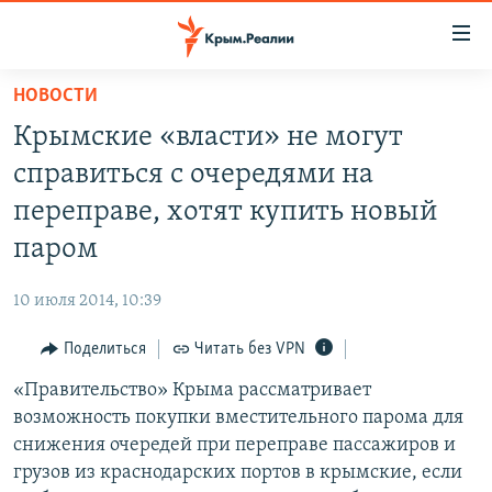
Доступность
ссылки
Вернуться
НОВОСТИ
к
НОВОСТИ
Крымские «власти» не могут
основному
СПЕЦПРОЕКТЫ
содержанию
справиться с очередями на
ВОДА
Вернутся
ГРУЗ 200
переправе, хотят купить новый
к
ИСТОРИЯ
КАРТА ВОЕННЫХ ОБЪЕКТОВ КРЫМА
паром
главной
ЕЩЕ
11 ЛЕТ ОККУПАЦИИ КРЫМА. 11 ИСТОРИЙ СОПРОТИВЛЕНИЯ
навигации
10 июля 2014, 10:39
Вернутся
РАДІО СВОБОДА
ИНТЕРАКТИВ
к
Поделиться
Читать без VPN
КАК ОБОЙТИ БЛОКИРОВКУ
ИНФОГРАФИКА
поиску
«Правительство» Крыма рассматривает
ТЕЛЕПРОЕКТ КРЫМ.РЕАЛИИ
Українською
возможность покупки вместительного парома для
СОВЕТЫ ПРАВОЗАЩИТНИКОВ
снижения очередей при переправе пассажиров и
Qırımtatar
грузов из краснодарских портов в крымские, если
ПРОПАВШИЕ БЕЗ ВЕСТИ