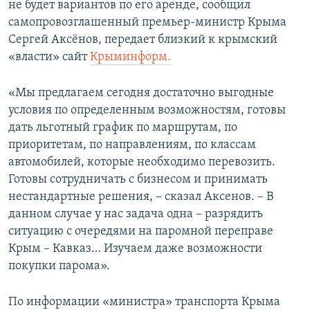
не будет вариантов по его аренде, сообщил
ПРИСОЕДИНЯЙТЕСЬ!
ПОБЕДИТЕЛЕЙ НЕ СУДЯТ?
самопровозглашенный премьер-министр Крыма
КРЫМ.НЕПОКОРЕННЫЙ
Сергей Аксёнов, передает близкий к крымский
«власти» сайт
Крыминформ.
ELIFBE
УКРАИНСКАЯ ПРОБЛЕМА КРЫМА
«Мы предлагаем сегодня достаточно выгодные
Все сайты RFE/RL
условия по определенным возможностям, готовы
дать льготный график по маршрутам, по
приоритетам, по направлениям, по классам
автомобилей, которые необходимо перевозить.
Готовы сотрудничать с бизнесом и принимать
нестандартные решения, – сказал Аксенов. – В
данном случае у нас задача одна – разрядить
ситуацию с очередями на паромной переправе
Крым – Кавказ… Изучаем даже возможности
покупки парома».
По информации «министра» транспорта Крыма