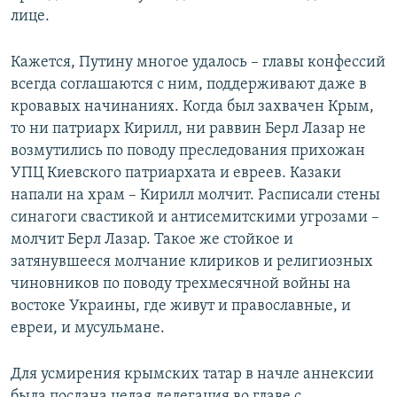
лице.
Кажется, Путину многое удалось – главы конфессий
всегда соглашаются с ним, поддерживают даже в
кровавых начинаниях. Когда был захвачен Крым,
то ни патриарх Кирилл, ни раввин Берл Лазар не
возмутились по поводу преследования прихожан
УПЦ Киевского патриархата и евреев. Казаки
напали на храм – Кирилл молчит. Расписали стены
синагоги свастикой и антисемитскими угрозами –
молчит Берл Лазар. Такое же стойкое и
затянувшееся молчание клириков и религиозных
чиновников по поводу трехмесячной войны на
востоке Украины, где живут и православные, и
евреи, и мусульмане.
Для усмирения крымских татар в начле аннексии
была послана целая делегация во главе с