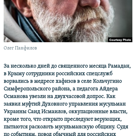
ПРИСОЕДИНЯЙТЕСЬ!
ПОБЕДИТЕЛЕЙ НЕ СУДЯТ?
КРЫМ.НЕПОКОРЕННЫЙ
ELIFBE
УКРАИНСКАЯ ПРОБЛЕМА КРЫМА
Все сайты RFE/RL
Олег Панфилов
За несколько дней до священного месяца Рамадан,
в Крыму сотрудники российских спецслужб
ворвались в медресе хафизов в селе Кольчугино
Симферопольского района, а педагога Айдера
Османова увезли на двухчасовой допрос. Как
заявил муфтий Духовного управления мусульман
Украины Саид Исмаилов, оккупационные власти,
кроме того, что открыто преследуют верующих,
пытаются расколоть мусульманскую общину. Судя
по событиям, повод обычный для российских