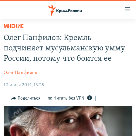
Доступность
ссылки
Вернуться
МНЕНИЕ
к
НОВОСТИ
Олег Панфилов: Кремль
основному
СПЕЦПРОЕКТЫ
содержанию
подчиняет мусульманскую умму
ВОДА
Вернутся
ГРУЗ 200
России, потому что боится ее
к
ИСТОРИЯ
КАРТА ВОЕННЫХ ОБЪЕКТОВ КРЫМА
главной
Олег Панфилов
ЕЩЕ
11 ЛЕТ ОККУПАЦИИ КРЫМА. 11 ИСТОРИЙ СОПРОТИВЛЕНИЯ
навигации
Вернутся
10 июля 2014, 13:25
РАДІО СВОБОДА
ИНТЕРАКТИВ
к
КАК ОБОЙТИ БЛОКИРОВКУ
ИНФОГРАФИКА
Поделиться
Читать без VPN
поиску
ТЕЛЕПРОЕКТ КРЫМ.РЕАЛИИ
Українською
СОВЕТЫ ПРАВОЗАЩИТНИКОВ
Qırımtatar
ПРОПАВШИЕ БЕЗ ВЕСТИ