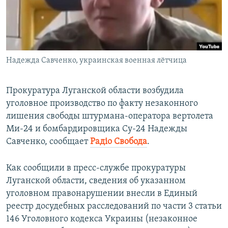
ПРИСОЕДИНЯЙТЕСЬ!
ПОБЕДИТЕЛЕЙ НЕ СУДЯТ?
КРЫМ.НЕПОКОРЕННЫЙ
ELIFBE
Надежда Савченко, украинская военная лётчица
УКРАИНСКАЯ ПРОБЛЕМА КРЫМА
Все сайты RFE/RL
Прокуратура Луганской области возбудила
уголовное производство по факту незаконного
лишения свободы штурмана-оператора вертолета
Ми-24 и бомбардировщика Су-24 Надежды
Савченко, сообщает
Радіо Свобода
.
Как сообщили в пресс-службе прокуратуры
Луганской области, сведения об указанном
уголовном правонарушении внесли в Единый
реестр досудебных расследований по части 3 статьи
146 Уголовного кодекса Украины (незаконное