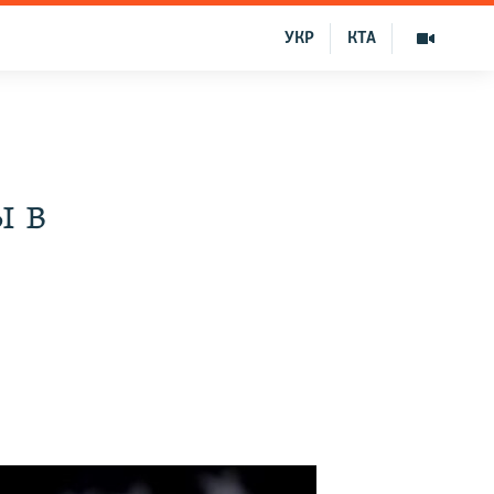
УКР
КТА
ы в