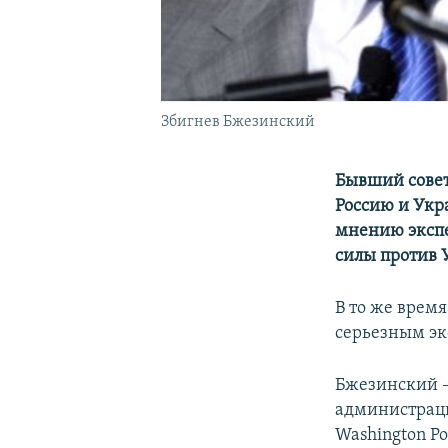
Збигнев Бжезинский
Бывший совет
Россию и Укр
мнению экспе
силы против 
В то же время
серьезным эк
Бжезинский –
администраци
Washington Po