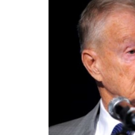
ПОБЕДИТЕЛЕЙ НЕ СУДЯТ?
КРЫМ.НЕПОКОРЕННЫЙ
ELIFBE
УКРАИНСКАЯ ПРОБЛЕМА КРЫМА