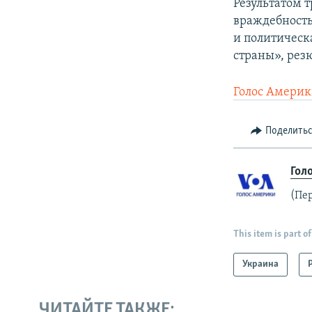
Результатом т
враждебность
и политическ
страны», рез
Голос Амери
Поделить
Гол
(Пе
This item is part of
Украина
ЧИТАЙТЕ ТАКЖЕ: