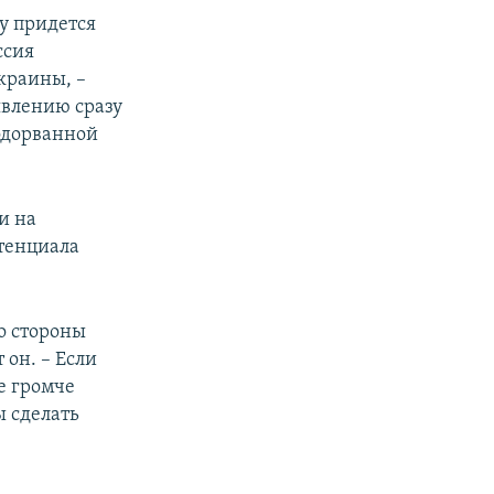
ду придется
ссия
краины, –
явлению сразу
подорванной
и на
тенциала
о стороны
 он. – Если
е громче
 сделать