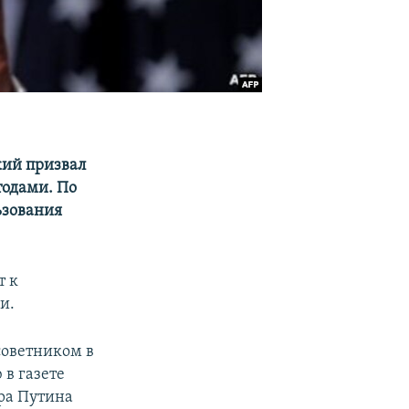
кий призвал
тодами. По
ьзования
т к
и.
советником в
в газете
ира Путина