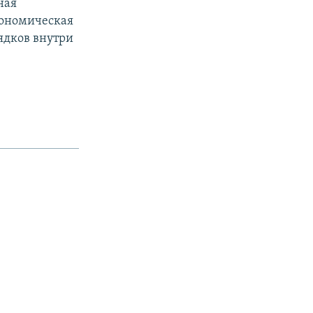
ная
кономическая
ядков внутри