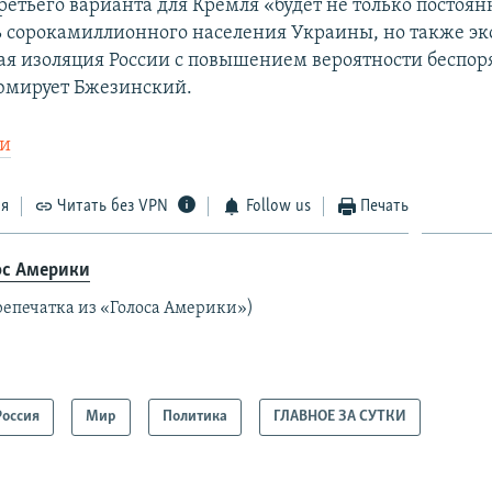
ретьего варианта для Кремля «будет не только постоян
 сорокамиллионного населения Украины, но также э
ая изоляция России с повышением вероятности беспор
юмирует Бжезинский.
ки
ся
Читать без VPN
Follow us
Печать
ос Америки
репечатка из «Голоса Америки»)
Россия
Мир
Политика
ГЛАВНОЕ ЗА СУТКИ