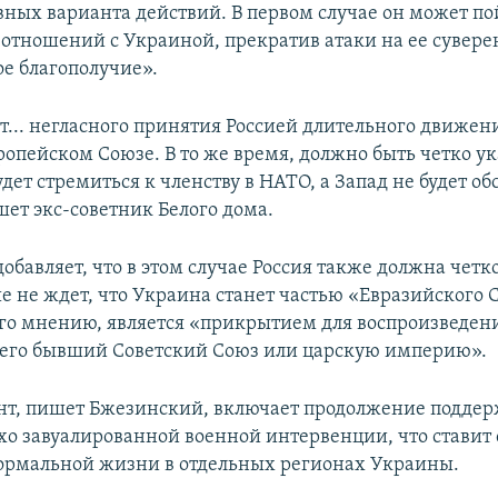
овных варианта действий. В первом случае он может по
отношений с Украиной, прекратив атаки на ее сувере
е благополучие».
ет... негласного принятия Россией длительного движе
ропейском Союзе. В то же время, должно быть четко ук
дет стремиться к членству в НАТО, а Запад не будет об
шет экс-советник Белого дома.
бавляет, что в этом случае Россия также должна четко
ше не ждет, что Украина станет частью «Евразийского 
его мнению, является «прикрытием для воспроизведени
го бывший Советский Союз или царскую империю».
нт, пишет Бжезинский, включает продолжение подде
о завуалированной военной интервенции, что ставит 
рмальной жизни в отдельных регионах Украины.