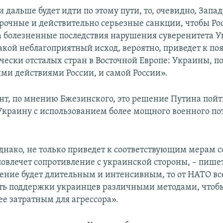
и дальше будет идти по этому пути, то, очевидно, Запа
срочные и действительно серьезные санкции, чтобы Ро
а болезненные последствия нарушения суверенитета У
Такой неблагоприятный исход, вероятно, приведет к по
чески отсталых стран в Восточной Европе: Украины, 
ми действиями России, и самой России».
нт, по мнению Бжезинского, это решение Путина пойт
Украину с использованием более мощного военного по
однако, не только приведет к соответствующим мерам с
повлечет сопротивление с украинской стороны, – пишет
ление будет длительным и интенсивным, то от НАТО вс
ать поддержки украинцев различными методами, чтобы
ее затратным для агрессора».