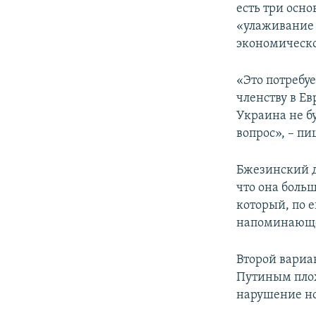
есть три осн
«улаживание 
экономическо
«Это потребу
членству в Ев
Украина не бу
вопрос», – пи
Бжезинский до
что она боль
который, по 
напоминающе
Второй вариа
Путиным плох
нарушение но