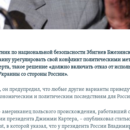
ник по национальной безопасности Збигнев Бжезинс
аину урегулировать свой конфликт политическими ме
рта, такое решение «должно включать отказ от испол
Украины со стороны России».
, он предупредил, что любые другие варианты приведу
ономическим и политическим последствиям для Росси
 американец польского происхождения, работавший 
и президента Джимми Картера, – опубликовал статью 
st, в которой указал, что у президента России Владим