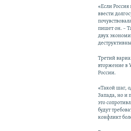
«Если Россия 
ввести долго
почувствовал
пишет он. – 
двух экономи
деструктивны
Третий вариа
вторжение в 
России.
«Такой шаг, 
Запада, но и 
это сопротив
будут требов
конфликт бол