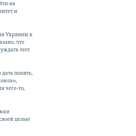
йти на
нитет и
ния Украины к
азано, что
суждать этот
 дать понять,
Союза»,
я чего-то,
ржки
своей целью