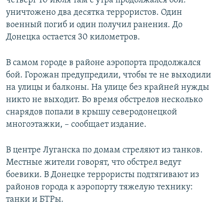
четверг 10 июля там с утра продолжался бой:
ПРИСОЕДИНЯЙТЕСЬ!
ПОБЕДИТЕЛЕЙ НЕ СУДЯТ?
уничтожено два десятка террористов. Один
военный погиб и один получил ранения. До
КРЫМ.НЕПОКОРЕННЫЙ
Донецка остается 30 километров.
ELIFBE
В самом городе в районе аэропорта продолжался
УКРАИНСКАЯ ПРОБЛЕМА КРЫМА
бой. Горожан предупредили, чтобы те не выходили
Все сайты RFE/RL
на улицы и балконы. На улице без крайней нужды
никто не выходит. Во время обстрелов несколько
снарядов попали в крышу северодонецкой
многоэтажки, – сообщает издание.
В центре Луганска по домам стреляют из танков.
Местные жители говорят, что обстрел ведут
боевики. В Донецке террористы подтягивают из
районов города к аэропорту тяжелую технику:
танки и БТРы.