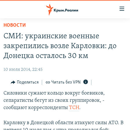
Доступность
ссылки
Вернуться
НОВОСТИ
к
НОВОСТИ
СМИ: украинские военные
основному
СПЕЦПРОЕКТЫ
содержанию
закрепились возле Карловки: до
ВОДА
Вернутся
ГРУЗ 200
Донецка осталось 30 км
к
ИСТОРИЯ
КАРТА ВОЕННЫХ ОБЪЕКТОВ КРЫМА
главной
10 июля 2014, 22:45
ЕЩЕ
11 ЛЕТ ОККУПАЦИИ КРЫМА. 11 ИСТОРИЙ СОПРОТИВЛЕНИЯ
навигации
Вернутся
Поделиться
Читать без VPN
РАДІО СВОБОДА
ИНТЕРАКТИВ
к
Силовики сужают кольцо вокруг боевиков,
КАК ОБОЙТИ БЛОКИРОВКУ
ИНФОГРАФИКА
поиску
сепаратисты бегут из своих группировок, -
ТЕЛЕПРОЕКТ КРЫМ.РЕАЛИИ
сообщают корреспонденты
ТСН
.
Українською
СОВЕТЫ ПРАВОЗАЩИТНИКОВ
Qırımtatar
Карловку в Донецкой области атакуют силы АТО. В
ПРОПАВШИЕ БЕЗ ВЕСТИ