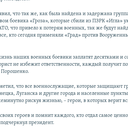
явил, что так же, как была найдена и задержана групп
твом боевика «Гроза», которые сбили из ПЗРК «Игла» 
АТО, что привело к потерям военных, так же будут най
се, кто сегодня применяли «Град» против Вооруженн
изнь наших военных боевики заплатят десятками и с
орист не избежит ответственности, каждый получит по
р Порошенко.
метил, что все военнослужащие, которые защищают г
нецка, Луганска и другие города и населенные пункты
жеминутно рискуя жизнью, – герои, в которых верит вс
 своих героев и помнит каждого, кто отдал самое ценн
 подчеркнул президент.