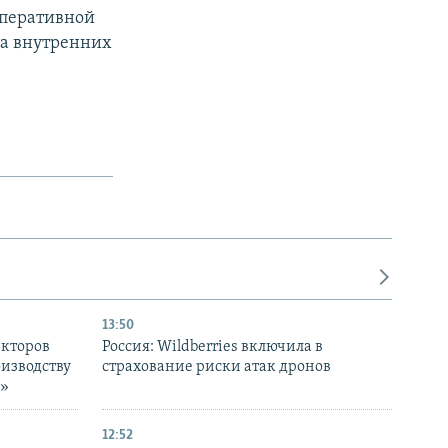
оперативной
ва внутренних
13:50
екторов
Россия: Wildberries включила в
оизводству
страхование риски атак дронов
р»
12:52