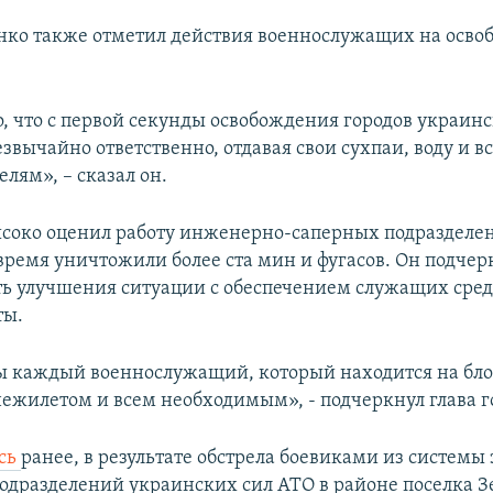
ко также отметил действия военнослужащих на осв
, что с первой секунды освобождения городов украин
езвычайно ответственно, отдавая свои сухпаи, воду и вс
лям», – сказал он.
соко оценил работу инженерно-саперных подразделе
 время уничтожили более ста мин и фугасов. Он подчер
ь улучшения ситуации с обеспечением служащих сре
ты.
ы каждый военнослужащий, который находится на бло
ежилетом и всем необходимым», - подчеркнул глава г
сь
ранее, в результате обстрела боевиками из системы 
подразделений украинских сил АТО в районе поселка 