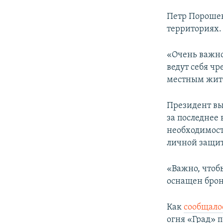
Петр Порошен
территориях.
«Очень важно
ведут себя чр
местным жите
Президент вы
за последнее
необходимост
личной защи
«Важно, чтоб
оснащен брон
Как
сообщало
огня «Град» 