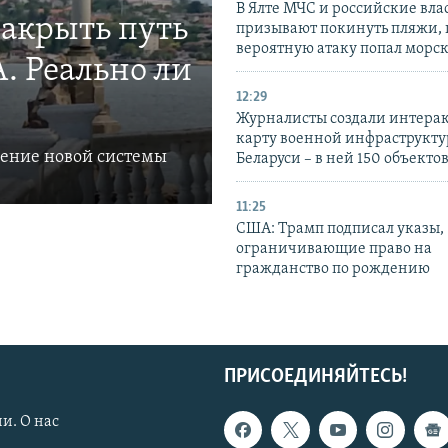
В Ялте МЧС и российские вла
закрыть путь
призывают покинуть пляжи, 
вероятную атаку попал морс
. Реально ли
12:29
Журналисты создали интера
карту военной инфраструкт
ление новой системы
Беларуси – в ней 150 объекто
11:25
США: Трамп подписал указы,
ограничивающие право на
гражданство по рождению
ПРИСОЕДИНЯЙТЕСЬ!
и. О нас