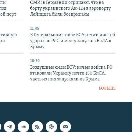
сти
СМИ: в Германии отрицают, что на
под
борту украинского Ан-124 в аэропорту
кой порт
Лейпцига были боеприпасы
11:45
ктивную
В Генеральном штабе ВСУ отчитались об
уры
ударах по РЛС и месту запусков БпЛА в
в
Крыму
10:39
Воздушные силы ВСУ: ночью войска РФ
атаковали Украину почти 150 БпЛА,
часть из них запускали из Крыма
БОЛЬШЕ