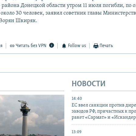
 района Донецкой области утром 11 июля погибли, по 
около 30 человек, заявил советник главы Министерст
 Зорян Шкиряк.
ся
Читать без VPN
Follow us
Печать
НОВОСТИ
14:40
ЕС ввел санкции против дир
заводов РФ, причастных к пр
ракет «Сармат» и «Исканде
13:09