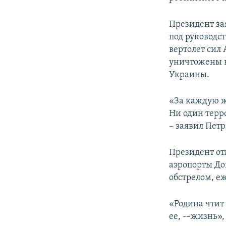
ПОБЕДИТЕЛЕЙ НЕ СУДЯТ?
КРЫМ.НЕПОКОРЕННЫЙ
Президент за
под руководс
ELIFBE
вертолет сил 
УКРАИНСКАЯ ПРОБЛЕМА КРЫМА
уничтожены в
Украины.
«За каждую ж
Ни один терр
– заявил Пет
Президент от
аэропорты До
обстрелом, е
«Родина чтит
ее, -–жизнь»,