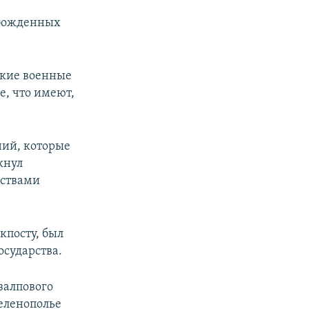
обожденных
ские военные
е, что имеют,
ний, которые
кнул
дствами
кпосту, был
осударства.
залпового
Зеленополье