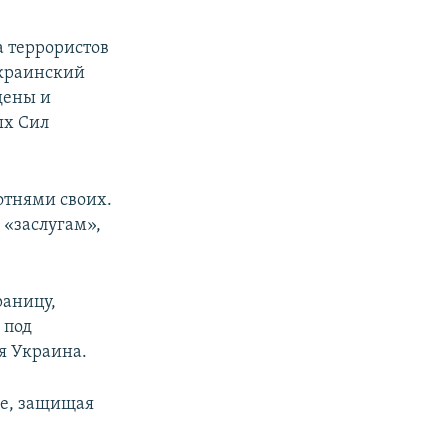
а террористов
украинский
дены и
ых Сил
отнями своих.
 «заслугам»,
раницу,
 под
я Украина.
ое, защищая