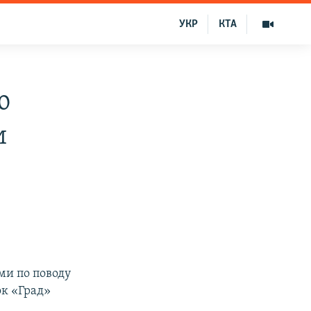
УКР
КТА
ю
и
ми по поводу
к «Град»