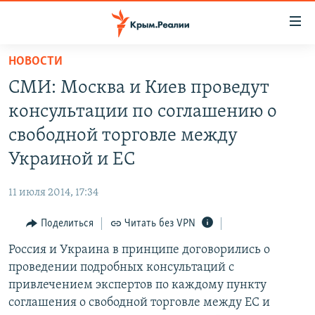
Доступность
ссылки
Вернуться
НОВОСТИ
к
НОВОСТИ
СМИ: Москва и Киев проведут
основному
СПЕЦПРОЕКТЫ
содержанию
консультации по соглашению о
ВОДА
Вернутся
ГРУЗ 200
свободной торговле между
к
ИСТОРИЯ
КАРТА ВОЕННЫХ ОБЪЕКТОВ КРЫМА
Украиной и ЕС
главной
ЕЩЕ
11 ЛЕТ ОККУПАЦИИ КРЫМА. 11 ИСТОРИЙ СОПРОТИВЛЕНИЯ
навигации
11 июля 2014, 17:34
Вернутся
РАДІО СВОБОДА
ИНТЕРАКТИВ
к
Поделиться
Читать без VPN
КАК ОБОЙТИ БЛОКИРОВКУ
ИНФОГРАФИКА
поиску
Россия и Украина в принципе договорились о
ТЕЛЕПРОЕКТ КРЫМ.РЕАЛИИ
Українською
проведении подробных консультаций с
СОВЕТЫ ПРАВОЗАЩИТНИКОВ
привлечением экспертов по каждому пункту
Qırımtatar
соглашения о свободной торговле между ЕС и
ПРОПАВШИЕ БЕЗ ВЕСТИ