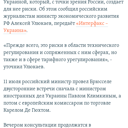
Украиной, который, с точки зрения России, создает
ПРИСОЕДИНЯЙТЕСЬ!
ПОБЕДИТЕЛЕЙ НЕ СУДЯТ?
для нее риски. Об этом сообщил российским
КРЫМ.НЕПОКОРЕННЫЙ
журналистам министр экономического развития
РФ Алексей Улюкаев, передаёт
«Интерфакс –
ELIFBE
Украина»
.
УКРАИНСКАЯ ПРОБЛЕМА КРЫМА
Все сайты RFE/RL
«Прежде всего, это риски в области технического
регулирования и сопряженных с ним сферах, но
также и в сфере тарифного урегулирования», -
уточнил Улюкаев.
11 июля российский министр провел Брюсселе
двусторонние встречи сначала с министром
иностранных дел Украины Павлом Климкиным, а
потом с европейским комиссаром по торговле
Карелом Де Гюхтом.
Вечером консультации продолжатся в