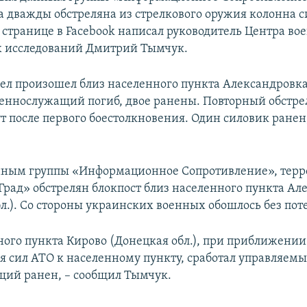
а дважды обстреляна из стрелкового оружия колонна с
 странице в Facebook написал руководитель Центра во
х исследований Дмитрий Тымчук.
ел произошел близ населенного пункта Александровк
военнослужащий погиб, двое ранены. Повторный обстр
ут после первого боестолкновения. Один силовик ранен
нным группы «Информационное Сопротивление», терр
Град» обстрелян блокпост близ населенного пункта Ал
л.). Со стороны украинских военных обошлось без пот
ного пункта Кирово (Донецкая обл.), при приближении
я сил АТО к населенному пункту, сработал управляемы
ий ранен, – сообщил Тымчук.