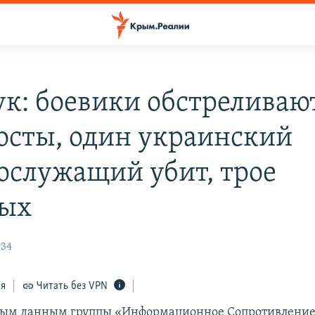
к: боевики обстреливаю
осты, один украинский
ослужащий убит, трое
ных
:34
ся
Читать без VPN
ным данным группы «Информационное Сопротивление»