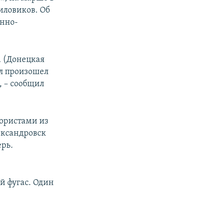
иловиков. Об
енно-
а (Донецкая
ел произошел
, – сообщил
ористами из
ександровск
ерь.
й фугас. Один