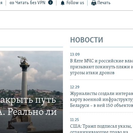
ся
Читать без VPN
Follow us
Печать
НОВОСТИ
13:09
В Ялте МЧС и российские вла
призывают покинуть пляжи и
угрозы атаки дронов
12:29
Журналисты создали интера
закрыть путь
карту военной инфраструкт
Беларуси – в ней 150 объекто
. Реально ли
11:25
США: Трамп подписал указы,
ограничивающие право на