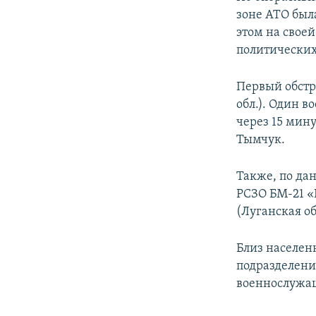
ПОБЕДИТЕЛЕЙ НЕ СУДЯТ?
зоне АТО был
КРЫМ.НЕПОКОРЕННЫЙ
этом на своей
политически
ELIFBE
УКРАИНСКАЯ ПРОБЛЕМА КРЫМА
Первый обстр
обл.). Один 
через 15 мин
Тымчук.
Также, по да
РСЗО БМ-21 «
(Луганская об
Близ населен
подразделени
военнослужащ