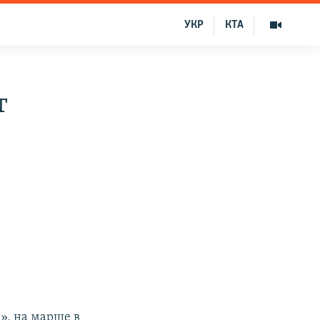
УКР
КТА
т
, на марше в