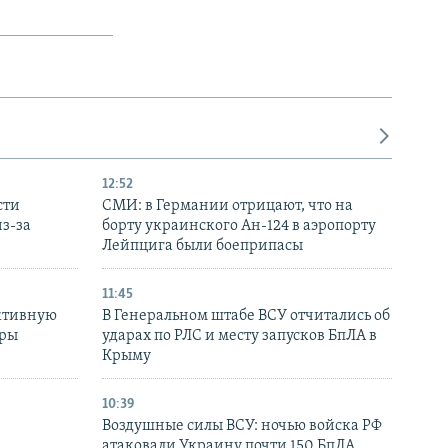
12:52
сти
СМИ: в Германии отрицают, что на
з-за
борту украинского Ан-124 в аэропорту
Лейпцига были боеприпасы
11:45
ктивную
В Генеральном штабе ВСУ отчитались об
уры
ударах по РЛС и месту запусков БпЛА в
в
Крыму
10:39
Воздушные силы ВСУ: ночью войска РФ
атаковали Украину почти 150 БпЛА,