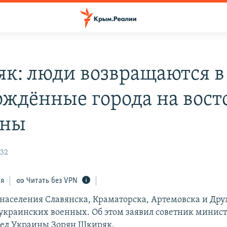
к: люди возвращаются в
ождённые города на вост
ины
:32
ся
Читать без VPN
населения Славянска, Краматорска, Артемовска и Др
 украинских военных. Об этом заявил советник минис
дел Украины Зорян Шкиряк.