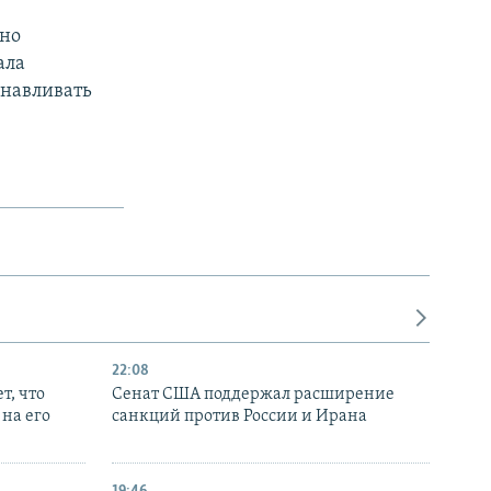
ено
ала
анавливать
22:08
т, что
Сенат США поддержал расширение
на его
санкций против России и Ирана