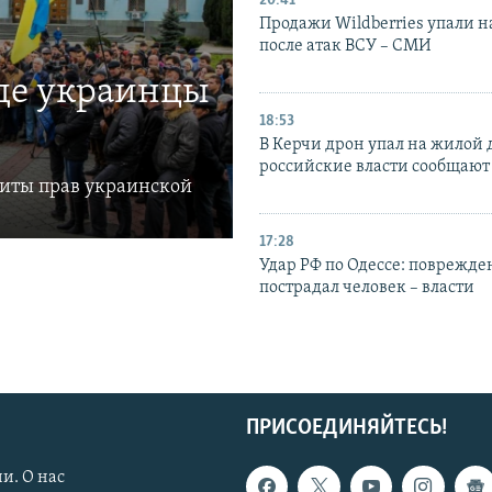
20:41
Продажи Wildberries упали н
после атак ВСУ – СМИ
где украинцы
18:53
В Керчи дрон упал на жилой 
российские власти сообщают
щиты прав украинской
17:28
Удар РФ по Одессе: поврежде
пострадал человек – власти
ПРИСОЕДИНЯЙТЕСЬ!
и. О нас