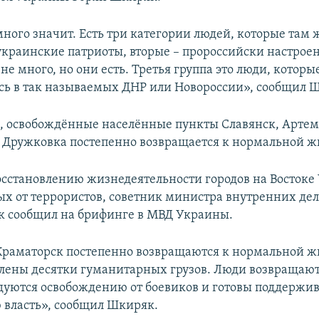
много значит. Есть три категории людей, которые там 
украинские патриоты, вторые – пророссийски настрое
не много, но они есть. Третья группа это люди, которы
сь в так называемых ДНР или Новороссии», сообщил 
м, освобождённые населённые пункты Славянск, Артем
 Дружковка постепенно возвращается к нормальной ж
восстановлению жизнедеятельности городов на Востоке
х от террористов, советник министра внутренних де
 сообщил на брифинге в МВД Украины.
Краматорск постепенно возвращаются к нормальной ж
влены десятки гуманитарных грузов. Люди возвращают
адуются освобождению от боевиков и готовы поддержи
власть», сообщил Шкиряк.