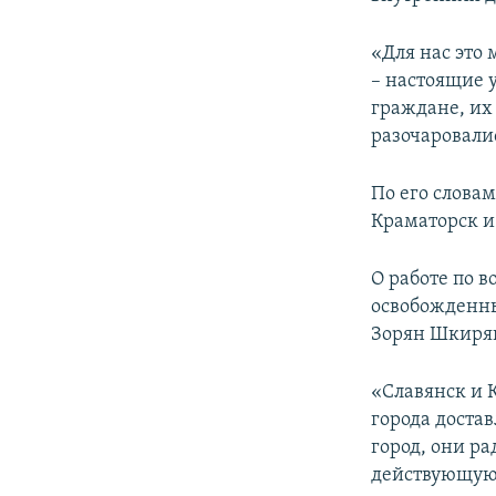
ПОБЕДИТЕЛЕЙ НЕ СУДЯТ?
КРЫМ.НЕПОКОРЕННЫЙ
«Для нас это 
– настоящие 
ELIFBE
граждане, их 
УКРАИНСКАЯ ПРОБЛЕМА КРЫМА
разочаровали
По его слова
Краматорск и
О работе по 
освобожденны
Зорян Шкиряк
«Славянск и 
города доста
город, они р
действующую 