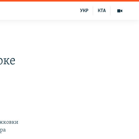
УКР
КТА
оке
ужковки
тра