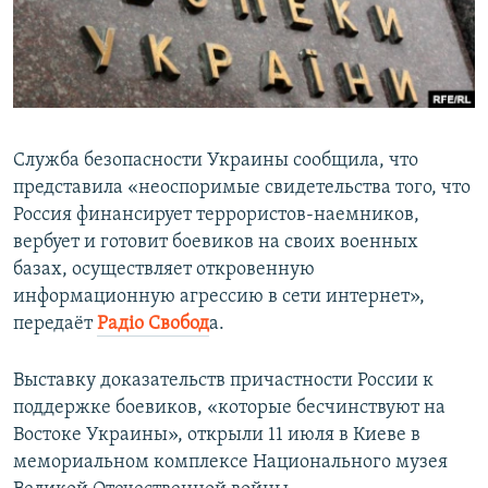
ПРИСОЕДИНЯЙТЕСЬ!
ПОБЕДИТЕЛЕЙ НЕ СУДЯТ?
КРЫМ.НЕПОКОРЕННЫЙ
ELIFBE
УКРАИНСКАЯ ПРОБЛЕМА КРЫМА
Служба безопасности Украины сообщила, что
Все сайты RFE/RL
представила «неоспоримые свидетельства того, что
Россия финансирует террористов-наемников,
вербует и готовит боевиков на своих военных
базах, осуществляет откровенную
информационную агрессию в сети интернет»,
передаёт
Радіо Свобод
а.
Выставку доказательств причастности России к
поддержке боевиков, «которые бесчинствуют на
Востоке Украины», открыли 11 июля в Киеве в
мемориальном комплексе Национального музея