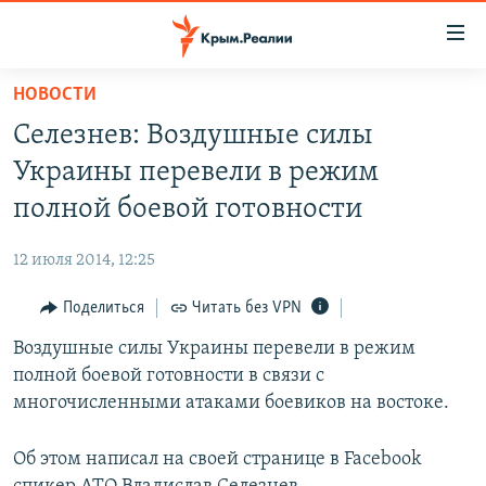
Доступность
ссылки
Вернуться
НОВОСТИ
к
НОВОСТИ
Селезнев: Воздушные силы
основному
СПЕЦПРОЕКТЫ
содержанию
Украины перевели в режим
ВОДА
Вернутся
ГРУЗ 200
полной боевой готовности
к
ИСТОРИЯ
КАРТА ВОЕННЫХ ОБЪЕКТОВ КРЫМА
главной
12 июля 2014, 12:25
ЕЩЕ
11 ЛЕТ ОККУПАЦИИ КРЫМА. 11 ИСТОРИЙ СОПРОТИВЛЕНИЯ
навигации
Вернутся
Поделиться
Читать без VPN
РАДІО СВОБОДА
ИНТЕРАКТИВ
к
Воздушные силы Украины перевели в режим
КАК ОБОЙТИ БЛОКИРОВКУ
ИНФОГРАФИКА
поиску
полной боевой готовности в связи с
ТЕЛЕПРОЕКТ КРЫМ.РЕАЛИИ
многочисленными атаками боевиков на востоке.
Українською
СОВЕТЫ ПРАВОЗАЩИТНИКОВ
Qırımtatar
Об этом написал на своей странице в Facebook
ПРОПАВШИЕ БЕЗ ВЕСТИ