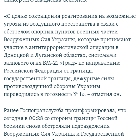
спикер АТО Владислав Селезнев.
ПРИСОЕДИНЯЙТЕСЬ!
ПОБЕДИТЕЛЕЙ НЕ СУДЯТ?
«С целью сокращения реагирования на возможные
КРЫМ.НЕПОКОРЕННЫЙ
угрозы из воздушного пространства в связи с
ELIFBE
обстрелом опорных пунктов военных частей
Вооруженных Сил Украины, которые принимают
УКРАИНСКАЯ ПРОБЛЕМА КРЫМА
участие в антитеррористической операции в
Все сайты RFE/RL
Донецкой и Луганской областях, системами
залпового огня БМ-21 «Град» по направлению
Российской Федерации от границы
государственной границы, дежурные силы
противовоздушной обороны Украины
переводились в готовность № 1», – отметил он.
Ранее Госпогранслужба проинформировала, что
сегодня в 00:28 со стороны границы Россией
боевики снова обстреляли подразделения
Вооруженных Сил Украины и Государственной