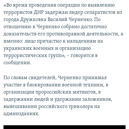
«Во время проведения операции по выявлению
ПРИСОЕДИНЯЙТЕСЬ!
ПОБЕДИТЕЛЕЙ НЕ СУДЯТ?
террористов ДНР задержан лидер сепаратистов из
КРЫМ.НЕПОКОРЕННЫЙ
города Дружковка Василий Черненко. По
ELIFBE
отношению к Черненко собрано достаточно
доказательств его противоправной деятельности, а
УКРАИНСКАЯ ПРОБЛЕМА КРЫМА
именно: лицо причастно к нападениям на
Все сайты RFE/RL
украинских военных и организацию
террористических групп», – говорится в
сообщении.
По словам свидетелей, Черненко принимал
участие в блокировании военной техники, в
организации пророссийских митингов, в
задержании людей и удержании заложников,
вывешивании российского триколора на
админзданиях.