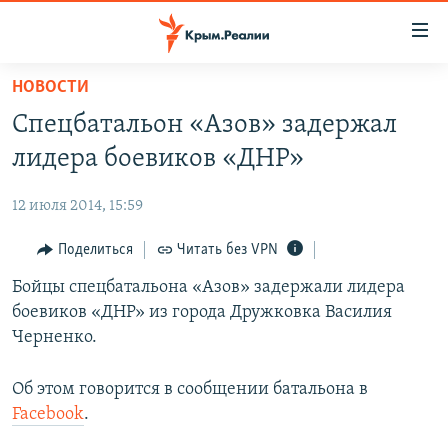
Доступность
ссылки
Вернуться
НОВОСТИ
к
НОВОСТИ
Спецбатальон «Азов» задержал
основному
СПЕЦПРОЕКТЫ
содержанию
лидера боевиков «ДНР»
ВОДА
Вернутся
ГРУЗ 200
к
12 июля 2014, 15:59
ИСТОРИЯ
КАРТА ВОЕННЫХ ОБЪЕКТОВ КРЫМА
главной
ЕЩЕ
Поделиться
Читать без VPN
11 ЛЕТ ОККУПАЦИИ КРЫМА. 11 ИСТОРИЙ СОПРОТИВЛЕНИЯ
навигации
Вернутся
РАДІО СВОБОДА
Бойцы спецбатальона «Азов» задержали лидера
ИНТЕРАКТИВ
к
боевиков «ДНР» из города Дружковка Василия
КАК ОБОЙТИ БЛОКИРОВКУ
ИНФОГРАФИКА
поиску
Черненко.
ТЕЛЕПРОЕКТ КРЫМ.РЕАЛИИ
Українською
Об этом говорится в сообщении батальона в
СОВЕТЫ ПРАВОЗАЩИТНИКОВ
Qırımtatar
Facebook
.
ПРОПАВШИЕ БЕЗ ВЕСТИ