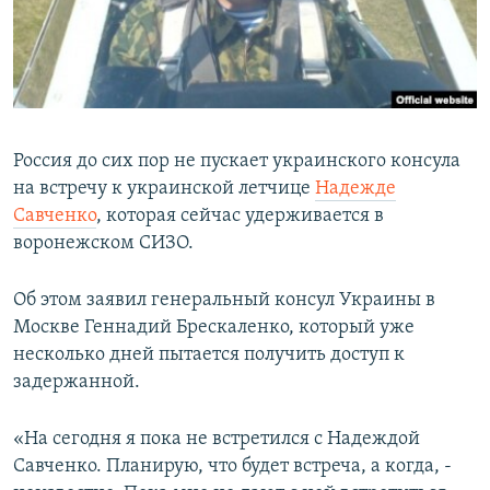
ПРИСОЕДИНЯЙТЕСЬ!
ПОБЕДИТЕЛЕЙ НЕ СУДЯТ?
КРЫМ.НЕПОКОРЕННЫЙ
ELIFBE
УКРАИНСКАЯ ПРОБЛЕМА КРЫМА
Россия до сих пор не пускает украинского консула
Все сайты RFE/RL
на встречу к украинской летчице
Надежде
Савченко
, которая сейчас удерживается в
воронежском СИЗО.
Об этом заявил генеральный консул Украины в
Москве Геннадий Брескаленко, который уже
несколько дней пытается получить доступ к
задержанной.
«На сегодня я пока не встретился с Надеждой
Савченко. Планирую, что будет встреча, а когда, -