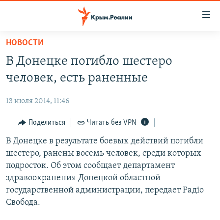
Доступность
ссылки
Вернуться
НОВОСТИ
к
НОВОСТИ
В Донецке погибло шестеро
основному
СПЕЦПРОЕКТЫ
содержанию
человек, есть раненные
ВОДА
Вернутся
ГРУЗ 200
к
13 июля 2014, 11:46
ИСТОРИЯ
КАРТА ВОЕННЫХ ОБЪЕКТОВ КРЫМА
главной
ЕЩЕ
Поделиться
Читать без VPN
11 ЛЕТ ОККУПАЦИИ КРЫМА. 11 ИСТОРИЙ СОПРОТИВЛЕНИЯ
навигации
Вернутся
РАДІО СВОБОДА
В Донецке в результате боевых действий погибли
ИНТЕРАКТИВ
к
шестеро, ранены восемь человек, среди которых
КАК ОБОЙТИ БЛОКИРОВКУ
ИНФОГРАФИКА
поиску
подросток. Об этом сообщает департамент
ТЕЛЕПРОЕКТ КРЫМ.РЕАЛИИ
здравоохранения Донецкой областной
Українською
государственной администрации, передает Радіо
СОВЕТЫ ПРАВОЗАЩИТНИКОВ
Qırımtatar
Свобода.
ПРОПАВШИЕ БЕЗ ВЕСТИ