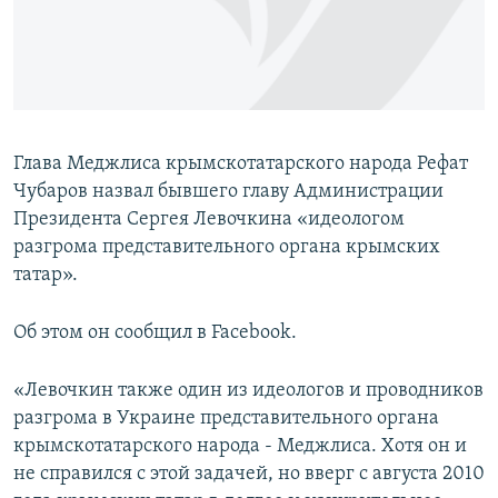
ПРИСОЕДИНЯЙТЕСЬ!
ПОБЕДИТЕЛЕЙ НЕ СУДЯТ?
КРЫМ.НЕПОКОРЕННЫЙ
ELIFBE
УКРАИНСКАЯ ПРОБЛЕМА КРЫМА
Глава Меджлиса крымскотатарского народа Рефат
Все сайты RFE/RL
Чубаров назвал бывшего главу Администрации
Президента Сергея Левочкина «идеологом
разгрома представительного органа крымских
татар».
Об этом он сообщил в Facebook.
«Левочкин также один из идеологов и проводников
разгрома в Украине представительного органа
крымскотатарского народа - Меджлиса. Хотя он и
не справился с этой задачей, но вверг с августа 2010