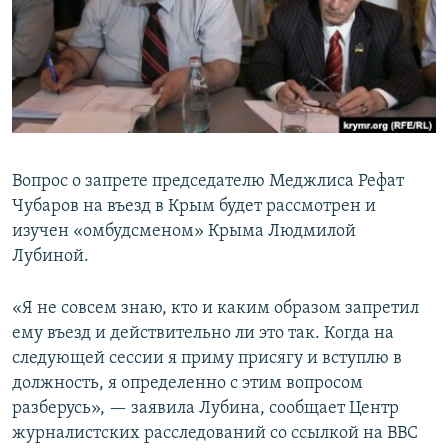
ПРИСОЕДИНЯЙТЕСЬ!
ПОБЕДИТЕЛЕЙ НЕ СУДЯТ?
КРЫМ.НЕПОКОРЕННЫЙ
ELIFBE
УКРАИНСКАЯ ПРОБЛЕМА КРЫМА
Все сайты RFE/RL
Вопрос о запрете председателю Меджлиса Рефат
Чубаров на въезд в Крым будет рассмотрен и
изучен «омбудсменом» Крыма Людмилой
Лубиной.
«Я не совсем знаю, кто и каким образом запретил
ему въезд и действительно ли это так. Когда на
следующей сессии я приму присягу и вступлю в
должность, я определенно с этим вопросом
разберусь», — заявила Лубина, сообщает Центр
журналистских расследований со ссылкой на ВВС