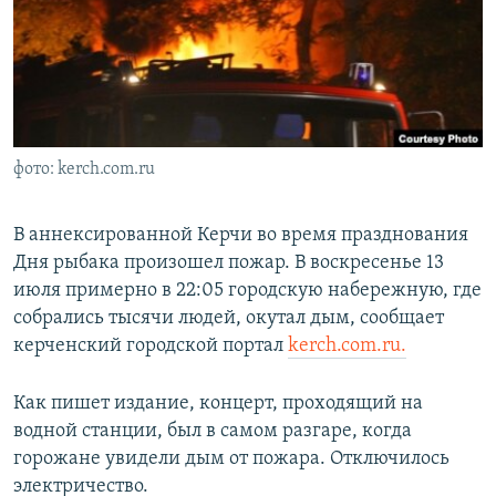
ПРИСОЕДИНЯЙТЕСЬ!
ПОБЕДИТЕЛЕЙ НЕ СУДЯТ?
КРЫМ.НЕПОКОРЕННЫЙ
ELIFBE
УКРАИНСКАЯ ПРОБЛЕМА КРЫМА
Все сайты RFE/RL
фото: kerch.com.ru
В аннексированной Керчи во время празднования
Дня рыбака произошел пожар. В воскресенье 13
июля примерно в 22:05 городскую набережную, где
собрались тысячи людей, окутал дым, сообщает
керченский городской портал
kerch.com.ru.
Как пишет издание, концерт, проходящий на
водной станции, был в самом разгаре, когда
горожане увидели дым от пожара. Отключилось
электричество.