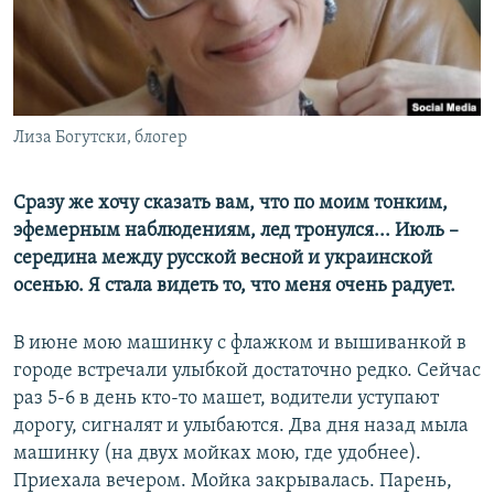
ПРИСОЕДИНЯЙТЕСЬ!
ПОБЕДИТЕЛЕЙ НЕ СУДЯТ?
КРЫМ.НЕПОКОРЕННЫЙ
ELIFBE
Лиза Богутски, блогер
УКРАИНСКАЯ ПРОБЛЕМА КРЫМА
Все сайты RFE/RL
Сразу же хочу сказать вам, что по моим тонким,
эфемерным наблюдениям, лед тронулся... Июль –
середина между русской весной и украинской
осенью. Я стала видеть то, что меня очень радует.
В июне мою машинку с флажком и вышиванкой в
городе встречали улыбкой достаточно редко. Сейчас
раз 5-6 в день кто-то машет, водители уступают
дорогу, сигналят и улыбаются. Два дня назад мыла
машинку (на двух мойках мою, где удобнее).
Приехала вечером. Мойка закрывалась. Парень,