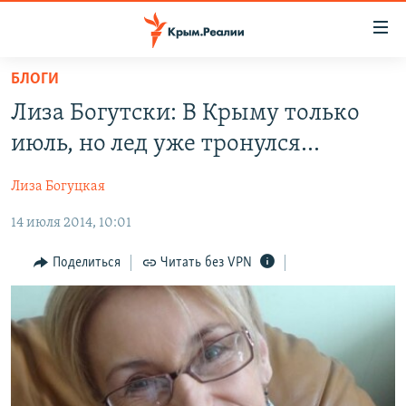
Доступность
ссылки
Вернуться
БЛОГИ
к
НОВОСТИ
Лиза Богутски: В Крыму только
основному
СПЕЦПРОЕКТЫ
содержанию
июль, но лед уже тронулся...
ВОДА
Вернутся
ГРУЗ 200
к
Лиза Богуцкая
ИСТОРИЯ
КАРТА ВОЕННЫХ ОБЪЕКТОВ КРЫМА
главной
14 июля 2014, 10:01
ЕЩЕ
11 ЛЕТ ОККУПАЦИИ КРЫМА. 11 ИСТОРИЙ СОПРОТИВЛЕНИЯ
навигации
Вернутся
РАДІО СВОБОДА
ИНТЕРАКТИВ
Поделиться
Читать без VPN
к
КАК ОБОЙТИ БЛОКИРОВКУ
ИНФОГРАФИКА
поиску
ТЕЛЕПРОЕКТ КРЫМ.РЕАЛИИ
Українською
СОВЕТЫ ПРАВОЗАЩИТНИКОВ
Qırımtatar
ПРОПАВШИЕ БЕЗ ВЕСТИ