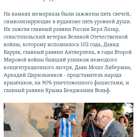
На камнях мемориала были зажжены пять свечей,
символизирующие в иудаизме пять уровней души.
Их зажгли главный раввин России Берл Лазар,
севастопольский ветеран Великой Отечественной
войны, которому исполнилось 102 года, Давид
Баруля, главный раввин Антверпена, в годы Второй
Мировой войны бывший узником немецкого
концентрационного лагеря, Дави Моше Либерман,
Аркадий Цирюльников - представитель народа
крымчаков, на 90% уничтоженного фашистами, и
главный раввин Крыма Бенджамин Вольф.