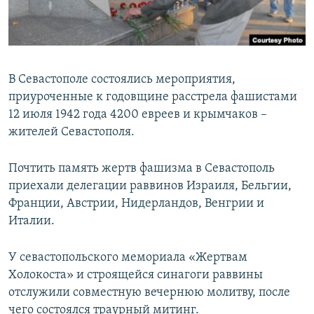
ПРИСОЕДИНЯЙТЕСЬ!
ПОБЕДИТЕЛЕЙ НЕ СУДЯТ?
КРЫМ.НЕПОКОРЕННЫЙ
ELIFBE
В Севастополе состоялись мероприятия,
УКРАИНСКАЯ ПРОБЛЕМА КРЫМА
приуроченные к годовщине расстрела фашистами
Все сайты RFE/RL
12 июля 1942 года 4200 евреев и крымчаков –
жителей Севастополя.
Почтить память жертв фашизма в Севастополь
приехали делегации раввинов Израиля, Бельгии,
Франции, Австрии, Нидерландов, Венгрии и
Италии.
У севастопольского мемориала «Жертвам
Холокоста» и строящейся синагоги раввины
отслужили совместную вечернюю молитву, после
чего состоялся траурный митинг.