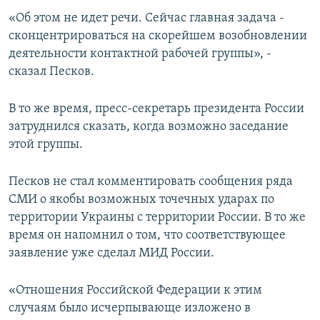
ПРИСОЕДИНЯЙТЕСЬ!
ПОБЕДИТЕЛЕЙ НЕ СУДЯТ?
«Об этом не идет речи. Сейчас главная задача -
сконцентрироваться на скорейшем возобновлении
КРЫМ.НЕПОКОРЕННЫЙ
деятельности контактной рабочей группы», -
ELIFBE
сказал Песков.
УКРАИНСКАЯ ПРОБЛЕМА КРЫМА
В то же время, пресс-секретарь президента России
Все сайты RFE/RL
затруднился сказать, когда возможно заседание
этой группы.
Песков не стал комментировать сообщения ряда
СМИ о якобы возможных точечных ударах по
территории Украины с территории России. В то же
время он напомнил о том, что соответствующее
заявление уже сделал МИД России.
«Отношения Российской Федерации к этим
случаям было исчерпывающе изложено в