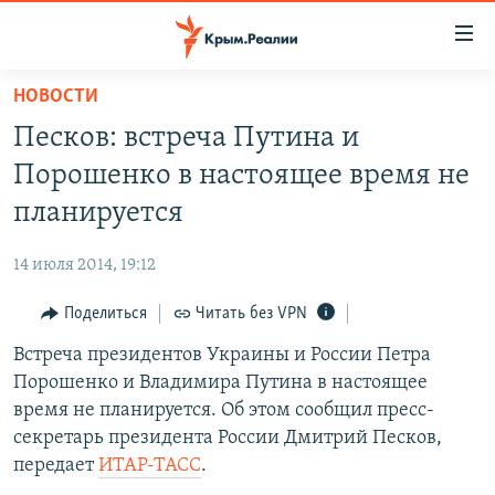
Доступность
ссылки
Вернуться
НОВОСТИ
к
НОВОСТИ
Песков: встреча Путина и
основному
СПЕЦПРОЕКТЫ
содержанию
Порошенко в настоящее время не
ВОДА
Вернутся
ГРУЗ 200
планируется
к
ИСТОРИЯ
КАРТА ВОЕННЫХ ОБЪЕКТОВ КРЫМА
главной
14 июля 2014, 19:12
ЕЩЕ
11 ЛЕТ ОККУПАЦИИ КРЫМА. 11 ИСТОРИЙ СОПРОТИВЛЕНИЯ
навигации
Вернутся
Поделиться
Читать без VPN
РАДІО СВОБОДА
ИНТЕРАКТИВ
к
Встреча президентов Украины и России Петра
КАК ОБОЙТИ БЛОКИРОВКУ
ИНФОГРАФИКА
поиску
Порошенко и Владимира Путина в настоящее
ТЕЛЕПРОЕКТ КРЫМ.РЕАЛИИ
время не планируется. Об этом сообщил пресс-
Українською
секретарь президента России Дмитрий Песков,
СОВЕТЫ ПРАВОЗАЩИТНИКОВ
Qırımtatar
передает
ИТАР-ТАСС
.
ПРОПАВШИЕ БЕЗ ВЕСТИ