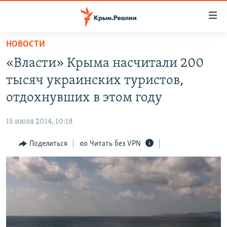
Доступность
ссылки
Вернуться
НОВОСТИ
к
НОВОСТИ
«Власти» Крыма насчитали 200
основному
СПЕЦПРОЕКТЫ
содержанию
тысяч украинских туристов,
ВОДА
Вернутся
ГРУЗ 200
отдохнувших в этом году
к
ИСТОРИЯ
КАРТА ВОЕННЫХ ОБЪЕКТОВ КРЫМА
главной
15 июля 2014, 10:18
ЕЩЕ
11 ЛЕТ ОККУПАЦИИ КРЫМА. 11 ИСТОРИЙ СОПРОТИВЛЕНИЯ
навигации
Вернутся
Поделиться
Читать без VPN
РАДІО СВОБОДА
ИНТЕРАКТИВ
к
КАК ОБОЙТИ БЛОКИРОВКУ
ИНФОГРАФИКА
поиску
ТЕЛЕПРОЕКТ КРЫМ.РЕАЛИИ
Українською
СОВЕТЫ ПРАВОЗАЩИТНИКОВ
Qırımtatar
ПРОПАВШИЕ БЕЗ ВЕСТИ