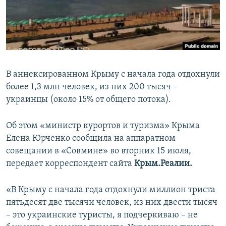
ПРИСОЕДИНЯЙТЕСЬ!
ПОБЕДИТЕЛЕЙ НЕ СУДЯТ?
КРЫМ.НЕПОКОРЕННЫЙ
ELIFBE
УКРАИНСКАЯ ПРОБЛЕМА КРЫМА
В аннексированном Крыму с начала года отдохнули
Все сайты RFE/RL
более 1,3 млн человек, из них 200 тысяч –
украинцы (около 15% от общего потока).
Об этом «министр курортов и туризма» Крыма
Елена Юрченко сообщила на аппаратном
совещании в «Совмине» во вторник 15 июля,
передает корреспондент сайта
Крым.Реалии.
«В Крыму с начала года отдохнули миллион триста
пятьдесят две тысячи человек, из них двести тысяч
– это украинские туристы, я подчеркиваю – не