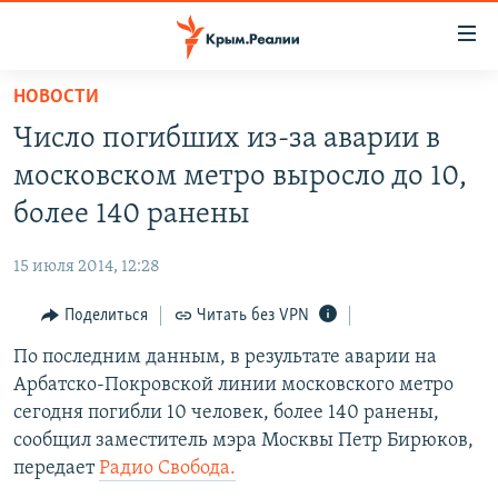
Доступность
ссылки
Вернуться
НОВОСТИ
к
НОВОСТИ
Число погибших из-за аварии в
основному
СПЕЦПРОЕКТЫ
содержанию
московском метро выросло до 10,
ВОДА
Вернутся
ГРУЗ 200
более 140 ранены
к
ИСТОРИЯ
КАРТА ВОЕННЫХ ОБЪЕКТОВ КРЫМА
главной
15 июля 2014, 12:28
ЕЩЕ
11 ЛЕТ ОККУПАЦИИ КРЫМА. 11 ИСТОРИЙ СОПРОТИВЛЕНИЯ
навигации
Вернутся
Поделиться
Читать без VPN
РАДІО СВОБОДА
ИНТЕРАКТИВ
к
По последним данным, в результате аварии на
КАК ОБОЙТИ БЛОКИРОВКУ
ИНФОГРАФИКА
поиску
Арбатско-Покровской линии московского метро
ТЕЛЕПРОЕКТ КРЫМ.РЕАЛИИ
сегодня погибли 10 человек, более 140 ранены,
Українською
сообщил заместитель мэра Москвы Петр Бирюков,
СОВЕТЫ ПРАВОЗАЩИТНИКОВ
Qırımtatar
передает
Радио Свобода.
ПРОПАВШИЕ БЕЗ ВЕСТИ