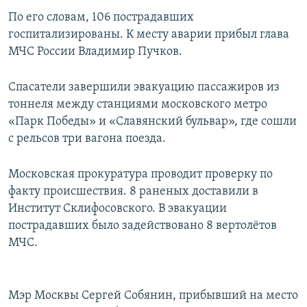
ПРИСОЕДИНЯЙТЕСЬ!
ПОБЕДИТЕЛЕЙ НЕ СУДЯТ?
По его словам, 106 пострадавших
госпитализированы. К месту аварии прибыл глава
КРЫМ.НЕПОКОРЕННЫЙ
МЧС России Владимир Пучков.
ELIFBE
Спасатели завершили эвакуацию пассажиров из
УКРАИНСКАЯ ПРОБЛЕМА КРЫМА
тоннеля между станциями московского метро
Все сайты RFE/RL
«Парк Победы» и «Славянский бульвар», где сошли
с рельсов три вагона поезда.
Московская прокуратура проводит проверку по
факту происшествия. 8 раненых доставили в
Институт Склифосовского. В эвакуации
пострадавших было задействовано 8 вертолётов
МЧС.
Мэр Москвы Сергей Собянин, прибывший на место