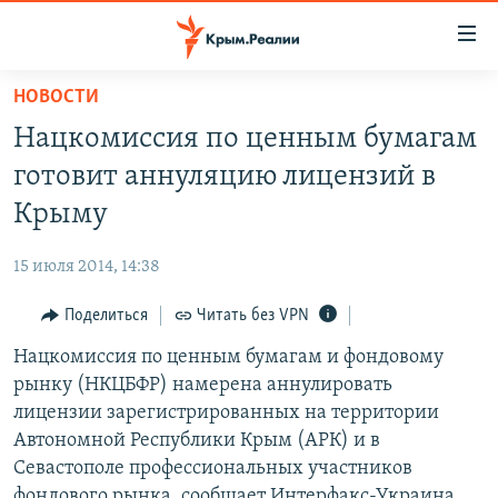
Доступность
ссылки
Вернуться
НОВОСТИ
к
НОВОСТИ
Нацкомиссия по ценным бумагам
основному
СПЕЦПРОЕКТЫ
содержанию
готовит аннуляцию лицензий в
ВОДА
Вернутся
ГРУЗ 200
Крыму
к
ИСТОРИЯ
КАРТА ВОЕННЫХ ОБЪЕКТОВ КРЫМА
главной
15 июля 2014, 14:38
ЕЩЕ
11 ЛЕТ ОККУПАЦИИ КРЫМА. 11 ИСТОРИЙ СОПРОТИВЛЕНИЯ
навигации
Вернутся
Поделиться
Читать без VPN
РАДІО СВОБОДА
ИНТЕРАКТИВ
к
Нацкомиссия по ценным бумагам и фондовому
КАК ОБОЙТИ БЛОКИРОВКУ
ИНФОГРАФИКА
поиску
рынку (НКЦБФР) намерена аннулировать
ТЕЛЕПРОЕКТ КРЫМ.РЕАЛИИ
лицензии зарегистрированных на территории
Українською
Автономной Республики Крым (АРК) и в
СОВЕТЫ ПРАВОЗАЩИТНИКОВ
Qırımtatar
Севастополе профессиональных участников
ПРОПАВШИЕ БЕЗ ВЕСТИ
фондового рынка, сообщает Интерфакс-Украина.