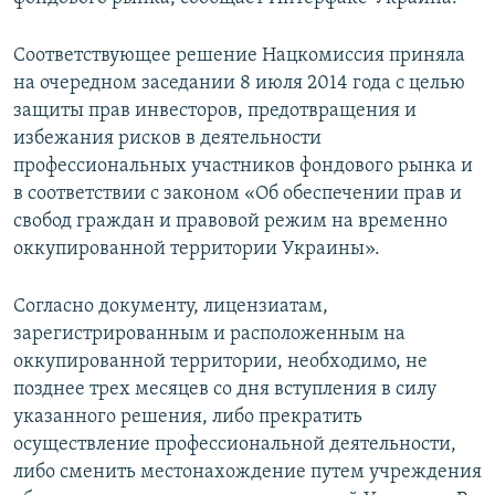
ПРИСОЕДИНЯЙТЕСЬ!
ПОБЕДИТЕЛЕЙ НЕ СУДЯТ?
Соответствующее решение Нацкомиссия приняла
КРЫМ.НЕПОКОРЕННЫЙ
на очередном заседании 8 июля 2014 года с целью
ELIFBE
защиты прав инвесторов, предотвращения и
избежания рисков в деятельности
УКРАИНСКАЯ ПРОБЛЕМА КРЫМА
профессиональных участников фондового рынка и
Все сайты RFE/RL
в соответствии с законом «Об обеспечении прав и
свобод граждан и правовой режим на временно
оккупированной территории Украины».
Согласно документу, лицензиатам,
зарегистрированным и расположенным на
оккупированной территории, необходимо, не
позднее трех месяцев со дня вступления в силу
указанного решения, либо прекратить
осуществление профессиональной деятельности,
либо сменить местонахождение путем учреждения