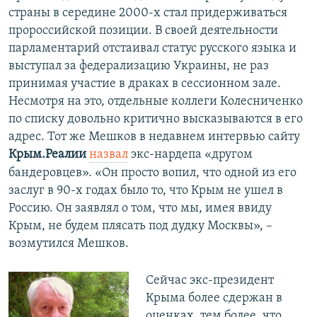
страны в середине 2000-х стал придерживаться
пророссийской позиции. В своей деятельности
парламентарий отстаивал статус русского языка и
выступал за федерализацию Украины, не раз
принимая участие в драках в сессионном зале.
Несмотря на это, отдельные коллеги Колесниченко
по списку довольно критично высказываются в его
адрес. Тот же Мешков в недавнем интервью сайту
Крым.Реалии
назвал
экс-нардепа «другом
бандеровцев». «Он просто вопил, что одной из его
заслуг в 90-х годах было то, что Крым не ушел в
Россию. Он заявлял о том, что мы, имея ввиду
Крым, не будем плясать под дудку Москвы», –
возмутился Мешков.
​Сейчас экс-президент
Крыма более сдержан в
оценках, тем более, что