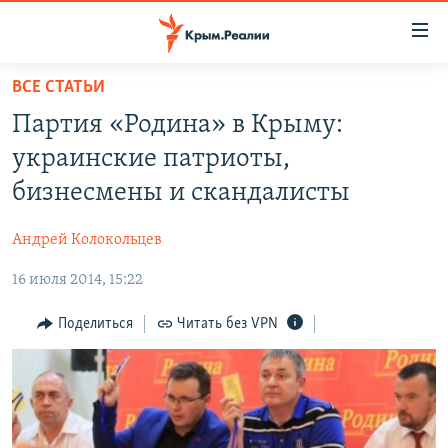
Доступность
ссылки
Вернуться
ВСЕ СТАТЬИ
к
НОВОСТИ
Партия «Родина» в Крыму:
основному
СПЕЦПРОЕКТЫ
содержанию
украинские патриоты,
ВОДА
Вернутся
ГРУЗ 200
бизнесмены и скандалисты
к
ИСТОРИЯ
КАРТА ВОЕННЫХ ОБЪЕКТОВ КРЫМА
главной
Андрей Колокольцев
ЕЩЕ
11 ЛЕТ ОККУПАЦИИ КРЫМА. 11 ИСТОРИЙ СОПРОТИВЛЕНИЯ
навигации
Вернутся
16 июля 2014, 15:22
РАДІО СВОБОДА
ИНТЕРАКТИВ
к
КАК ОБОЙТИ БЛОКИРОВКУ
ИНФОГРАФИКА
Поделиться
Читать без VPN
поиску
ТЕЛЕПРОЕКТ КРЫМ.РЕАЛИИ
Українською
СОВЕТЫ ПРАВОЗАЩИТНИКОВ
Qırımtatar
ПРОПАВШИЕ БЕЗ ВЕСТИ