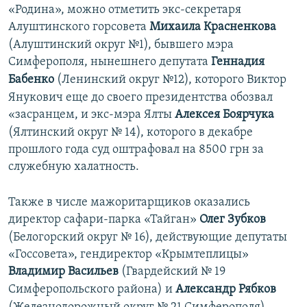
«Родина», можно отметить экс-секретаря
Алуштинского горсовета
Михаила Красненкова
(Алуштинский округ №1), бывшего мэра
Симферополя, нынешнего депутата
Геннадия
Бабенко
(Ленинский округ №12), которого Виктор
Янукович еще до своего президентства обозвал
«засранцем, и экс-мэра Ялты
Алексея Боярчука
(Ялтинский округ № 14), которого в декабре
прошлого года суд оштрафовал на 8500 грн за
служебную халатность.
Также в числе мажоритарщиков оказались
директор сафари-парка «Тайган»
Олег Зубков
(Белогорский округ № 16), действующие депутаты
«Госсовета», гендиректор «Крымтеплицы»
Владимир Васильев
(Гвардейский № 19
Симферопольского района) и
Александр Рябков