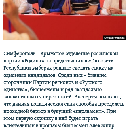
ПРИСОЕДИНЯЙТЕСЬ!
ПОБЕДИТЕЛЕЙ НЕ СУДЯТ?
КРЫМ.НЕПОКОРЕННЫЙ
ELIFBE
УКРАИНСКАЯ ПРОБЛЕМА КРЫМА
Все сайты RFE/RL
Симферополь – Крымское отделение российской
партии «Родина» на предстоящих в «Госсовет»
Республики выборах решило сделать ставку на
одиозных кандидатов. Среди них – бывшие
сторонники Партии регионов и «Русского
единства», бизнесмены и ряд скандально
запомнившихся персонажей. Эксперты полагают,
что данная политическая сила способна преодолеть
проходной барьер в будущий «парламент». При
этом первую скрипку в ней будет играть
влиятельный в прошлом бизнесмен Александр