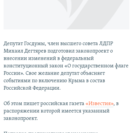
ПРИСОЕДИНЯЙТЕСЬ!
ПОБЕДИТЕЛЕЙ НЕ СУДЯТ?
КРЫМ.НЕПОКОРЕННЫЙ
ELIFBE
УКРАИНСКАЯ ПРОБЛЕМА КРЫМА
Депутат Госдумы, член высшего совета ЛДПР
Все сайты RFE/RL
Михаил Дегтярев подготовил законопроект о
внесении изменений в федеральный
конституционный закон «О государственном флаге
России». Свое желание депутат объясняет
событиями по включению Крыма в состав
Российской Федерации.
Об этом пишет российская газета
«Известия»
, в
распоряжении которой имеется указанный
законопроект.