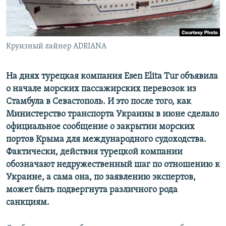
ПРИСОЕДИНЯЙТЕСЬ!
ПОБЕДИТЕЛЕЙ НЕ СУДЯТ?
КРЫМ.НЕПОКОРЕННЫЙ
ELIFBE
Круизный лайнер ADRIANА
УКРАИНСКАЯ ПРОБЛЕМА КРЫМА
На днях турецкая компания Esen Elita Tur объявила
Все сайты RFE/RL
о начале морских пассажирских перевозок из
Стамбула в Севастополь. И это после того, как
Министерство транспорта Украины в июне сделало
официальное сообщение о закрытии морских
портов Крыма для международного судоходства.
Фактически, действия турецкой компании
обозначают недружественный шаг по отношению к
Украине, а сама она, по заявлению экспертов,
может быть подвергнута различного рода
санкциям.