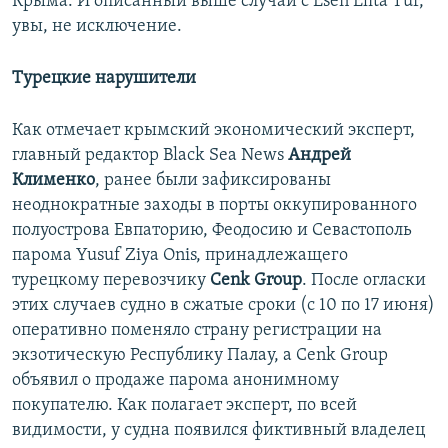
Крыма. И описанный выше случай с Esen Elita Tur,
увы, не исключение.
Турецкие нарушители
Как отмечает крымский экономический эксперт,
главный редактор Black Sea News
Андрей
Клименко
, ранее были зафиксированы
неоднократные заходы в порты оккупированного
полуострова Евпаторию, Феодосию и Севастополь
парома Yusuf Ziya Onis, принадлежащего
турецкому перевозчику
Cenk Group
. После огласки
этих случаев судно в сжатые сроки (с 10 по 17 июня)
оперативно поменяло страну регистрации на
экзотическую Республику Палау, а Cenk Group
объявил о продаже парома анонимному
покупателю. Как полагает эксперт, по всей
видимости, у судна появился фиктивный владелец