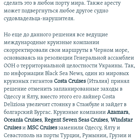
сделать это в любом порту мира. Также аресту
может подвергнуться любое другое судно
судовладельца-нарушителя.
Но еще до данного решения все ведущие
международные круизные компании
скорректировали свои маршруты в Черном море,
основываясь на резолюции Генеральной ассамблеи
ООН о территориальной целостности Украины. Так,
по информации Black Sea News, один из мировых
круизных гигантов
Costa Cruises
(Италия) принял
решение отменить запланированные заходы в
Одессу и Ялту, вместо этого его лайнер Costa
Deliziosa увеличит стоянку в Стамбуле и зайдет в
болгарский Бургас. Круизные компании
Azamara
,
Oceania Cruises
,
Regent Seven Seas Cruises
,
Windstar
Cruises
и
MSC Cruises
заменили Одессу, Ялту и
Севастополь на порты Турции, Румынии, Грузии и