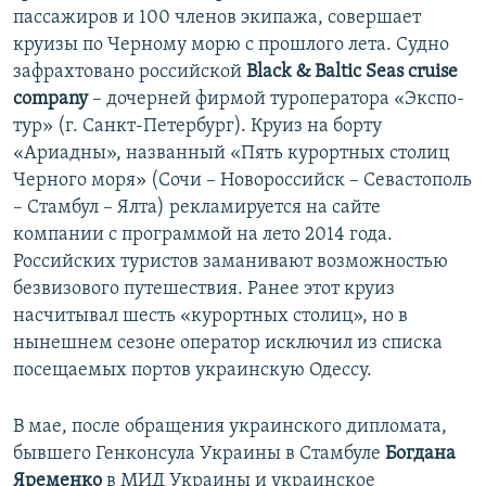
пассажиров и 100 членов экипажа, совершает
круизы по Черному морю с прошлого лета. Судно
зафрахтовано российской
Black & Baltic Seas cruise
company
– дочерней фирмой туроператора «Экспо-
тур» (г. Санкт-Петербург). Круиз на борту
«Ариадны», названный «Пять курортных столиц
Черного моря» (Сочи – Новороссийск – Севастополь
– Стамбул – Ялта) рекламируется на сайте
компании с программой на лето 2014 года.
Российских туристов заманивают возможностью
безвизового путешествия. Ранее этот круиз
насчитывал шесть «курортных столиц», но в
нынешнем сезоне оператор исключил из списка
посещаемых портов украинскую Одессу.
В мае, после обращения украинского дипломата,
бывшего Генконсула Украины в Стамбуле
Богдана
Яременко
в МИД Украины и украинское