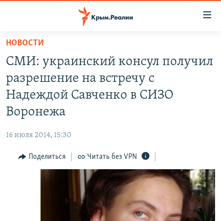
Доступность
ссылки
Вернуться
НОВОСТИ
к
НОВОСТИ
СМИ: украинский консул получил
основному
СПЕЦПРОЕКТЫ
содержанию
разрешение на встречу с
ВОДА
Вернутся
ГРУЗ 200
Надеждой Савченко в СИЗО
к
ИСТОРИЯ
КАРТА ВОЕННЫХ ОБЪЕКТОВ КРЫМА
Воронежа
главной
ЕЩЕ
11 ЛЕТ ОККУПАЦИИ КРЫМА. 11 ИСТОРИЙ СОПРОТИВЛЕНИЯ
навигации
16 июля 2014, 15:30
Вернутся
РАДІО СВОБОДА
ИНТЕРАКТИВ
к
Поделиться
Читать без VPN
КАК ОБОЙТИ БЛОКИРОВКУ
ИНФОГРАФИКА
поиску
ТЕЛЕПРОЕКТ КРЫМ.РЕАЛИИ
Українською
СОВЕТЫ ПРАВОЗАЩИТНИКОВ
Qırımtatar
ПРОПАВШИЕ БЕЗ ВЕСТИ