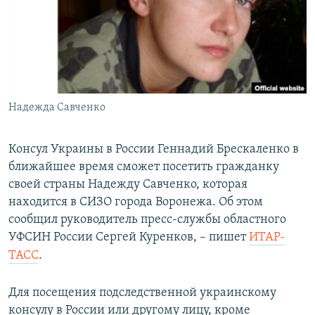
ПРИСОЕДИНЯЙТЕСЬ!
ПОБЕДИТЕЛЕЙ НЕ СУДЯТ?
КРЫМ.НЕПОКОРЕННЫЙ
ELIFBE
УКРАИНСКАЯ ПРОБЛЕМА КРЫМА
Все сайты RFE/RL
Надежда Савченко
Консул Украины в России Геннадий Брескаленко в
ближайшее время сможет посетить гражданку
своей страны Надежду Савченко, которая
находится в СИЗО города Воронежа. Об этом
сообщил руководитель пресс-службы областного
УФСИН России Сергей Куренков, – пишет
ИТАР-
ТАСС
.
Для посещения подследственной украинскому
консулу в России или другому лицу, кроме