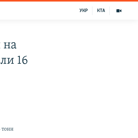
УКР
КТА
 на
ли 16
 тонн