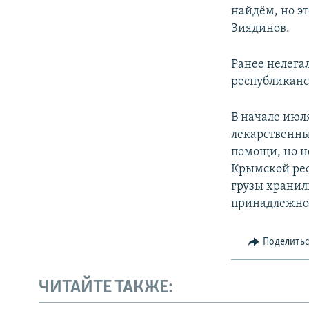
найдём, но э
Зиядинов.
Ранее нелега
республиканс
В начале июл
лекарственны
помощи, но н
Крымской рес
грузы хранил
принадлежнос
Поделить
ЧИТАЙТЕ ТАКЖЕ: