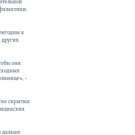
нительной
офилактики.
ригодны к
 других
тобы они
асходных
ольнице», –
иске скрытых
дицинских
ы дальше