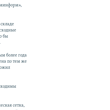
ыминформ»,
 складе
асходные
о бы
.
ым более года
ена по тем же
ложил
обходимы
еская сетка,