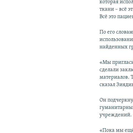
которая испо
ткани – всё э
Всё это пацие
По его слова
использовани
найденных гр
«Мы пригласи
сделали закл
материалов. 
сказал Зияди
Он подчеркну
гуманитарных
учреждений.
«Пока мы ещё