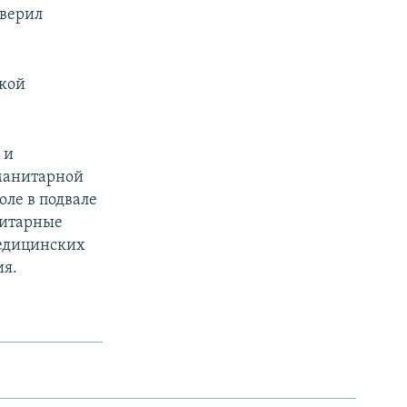
аверил
кой
 и
манитарной
ле в подвале
нитарные
медицинских
ия.