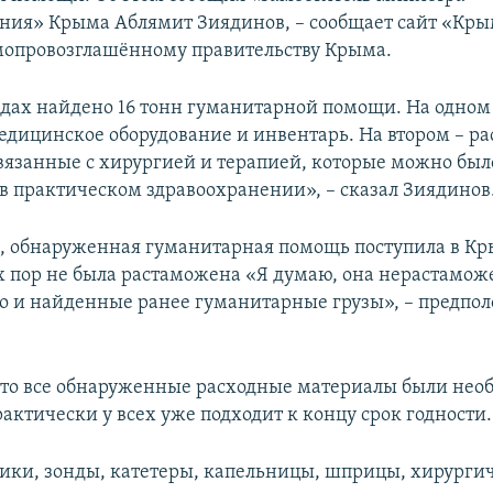
ния» Крыма Аблямит Зиядинов, – сообщает сайт «Кр
мопровозглашённому правительству Крыма.
адах найдено 16 тонн гуманитарной помощи. На одном
едицинское оборудование и инвентарь. На втором – р
вязанные с хирургией и терапией, которые можно был
 в практическом здравоохранении», – сказал Зиядинов
м, обнаруженная гуманитарная помощь поступила в Кр
их пор не была растаможена «Я думаю, она нерастамож
о и найденные ранее гуманитарные грузы», – предпо
что все обнаруженные расходные материалы были не
актически у всех уже подходит к концу срок годности.
ки, зонды, катетеры, капельницы, шприцы, хирургич