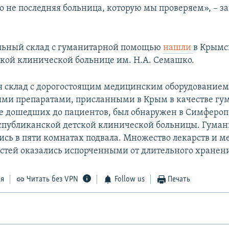
то не последняя больница, которую мы проверяем», – з
льный склад с гуманитарной помощью
нашли
в Крымс
кой клинической больнице им. Н.А. Семашко.
я склад с дорогостоящим медицинским оборудованием
ми препаратами, присланными в Крым в качестве гу
е дошедших до пациентов, был обнаружен в Симферопо
публиканской детской клинической больницы. Гума
ись в пяти комнатах подвала. Множество лекарств и 
тей оказались испорченными от длительного хранен
ся
Читать без VPN
Follow us
Печать