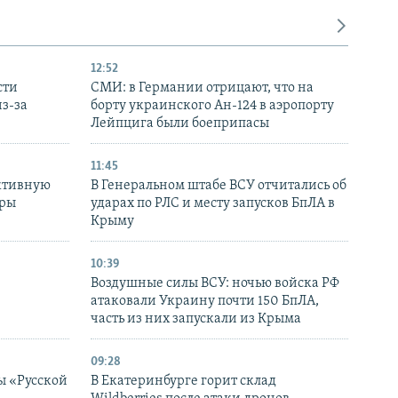
12:52
сти
СМИ: в Германии отрицают, что на
з-за
борту украинского Ан-124 в аэропорту
Лейпцига были боеприпасы
11:45
ктивную
В Генеральном штабе ВСУ отчитались об
уры
ударах по РЛС и месту запусков БпЛА в
в
Крыму
10:39
Воздушные силы ВСУ: ночью войска РФ
атаковали Украину почти 150 БпЛА,
часть из них запускали из Крыма
09:28
ы «Русской
В Екатеринбурге горит склад