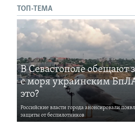
ТОП-ТЕМА
В Севастополе обещают 
с моря украинским БпЛА
это?
Российские власти города анонсировали появ
защиты от беспилотников