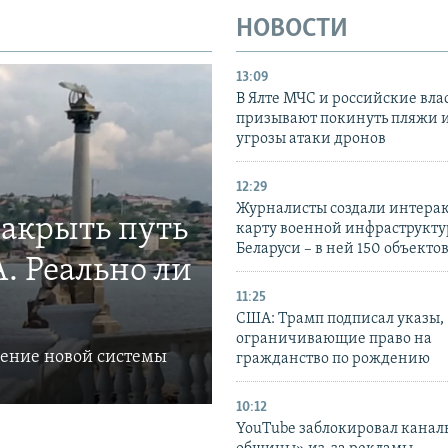
НОВОСТИ
13:09
В Ялте МЧС и российские вла
призывают покинуть пляжи и
угрозы атаки дронов
12:29
Журналисты создали интера
закрыть путь
карту военной инфраструкт
Беларуси – в ней 150 объекто
. Реально ли
11:25
США: Трамп подписал указы,
ограничивающие право на
ление новой системы
гражданство по рождению
10:12
YouTube заблокировал канал