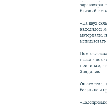
ПОБЕДИТЕЛЕЙ НЕ СУДЯТ?
здравоохране
КРЫМ.НЕПОКОРЕННЫЙ
близкий к са
ELIFBE
«На двух скл
УКРАИНСКАЯ ПРОБЛЕМА КРЫМА
находилось м
материалы, с
использовать
По его слова
назад и до с
причинам, чт
Зиядинов.
Он отметил, 
больнице и пр
«Калоприёмни