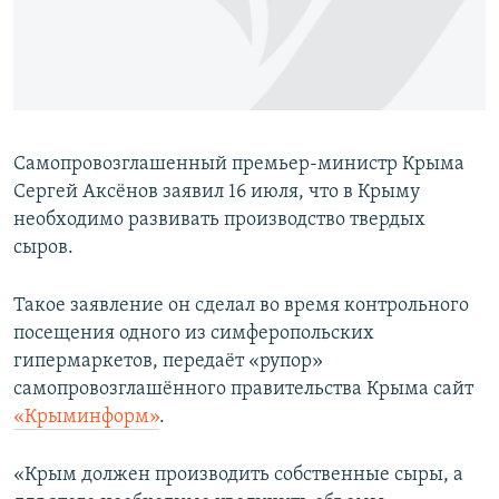
ПРИСОЕДИНЯЙТЕСЬ!
ПОБЕДИТЕЛЕЙ НЕ СУДЯТ?
КРЫМ.НЕПОКОРЕННЫЙ
ELIFBE
УКРАИНСКАЯ ПРОБЛЕМА КРЫМА
Самопровозглашенный премьер-министр Крыма
Все сайты RFE/RL
Сергей Аксёнов заявил 16 июля, что в Крыму
необходимо развивать производство твердых
сыров.
Такое заявление он сделал во время контрольного
посещения одного из симферопольских
гипермаркетов, передаёт «рупор»
самопровозглашённого правительства Крыма сайт
«Крыминформ»
.
«Крым должен производить собственные сыры, а