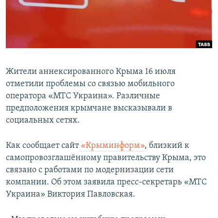
ПРИСОЕДИНЯЙТЕСЬ!
ПОБЕДИТЕЛЕЙ НЕ СУДЯТ?
КРЫМ.НЕПОКОРЕННЫЙ
ELIFBE
УКРАИНСКАЯ ПРОБЛЕМА КРЫМА
Жители аннексированного Крыма 16 июля
Все сайты RFE/RL
отметили проблемы со связью мобильного
оператора «МТС Украина». Различные
предположения крымчане высказывали в
социальных сетях.
Как сообщает сайт
«Крыминформ»
, близкий к
самопровозглашённому правительству Крыма, это
связано с работами по модернизации сети
компании. Об этом заявила пресс-секретарь «МТС
Украина» Виктория Павловская.