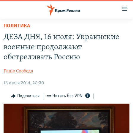
Доступность
ссылки
Вернуться
ПОЛИТИКА
к
НОВОСТИ
ДЕЗА ДНЯ, 16 июля: Украинские
основному
СПЕЦПРОЕКТЫ
содержанию
военные продолжают
ВОДА
Вернутся
ГРУЗ 200
обстреливать Россию
к
ИСТОРИЯ
КАРТА ВОЕННЫХ ОБЪЕКТОВ КРЫМА
главной
Радіо Свобода
ЕЩЕ
11 ЛЕТ ОККУПАЦИИ КРЫМА. 11 ИСТОРИЙ СОПРОТИВЛЕНИЯ
навигации
Вернутся
16 июля 2014, 20:30
РАДІО СВОБОДА
ИНТЕРАКТИВ
к
КАК ОБОЙТИ БЛОКИРОВКУ
ИНФОГРАФИКА
Поделиться
Читать без VPN
поиску
ТЕЛЕПРОЕКТ КРЫМ.РЕАЛИИ
Українською
СОВЕТЫ ПРАВОЗАЩИТНИКОВ
Qırımtatar
ПРОПАВШИЕ БЕЗ ВЕСТИ