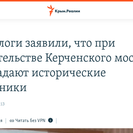
логи заявили, что при
тельстве Керченского мо
адают исторические
ники
:13
ся
Читать без VPN