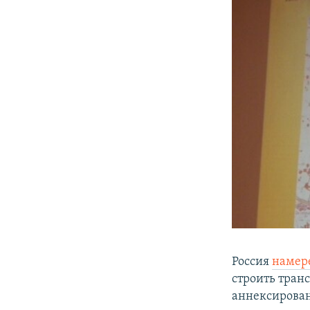
Россия
намер
строить тран
аннексирова