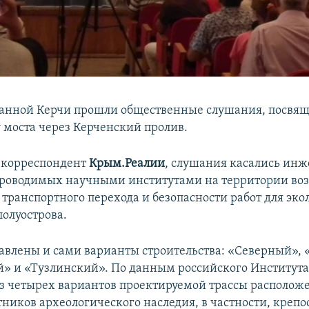
ванной Керчи прошли общественные слушания, посвя
у моста через Керченский пролив.
 корреспондент
Крым.Реалии
, слушания касались ин
проводимых научными институтами на территории во
транспортного перехода и безопасности работ для эко
полуострова.
авлены и сами варианты строительства: «Северный»,
» и «Тузлинский». По данным российского Института
з четырех вариантов проектируемой трассы располож
тников археологического наследия, в частности, крепо