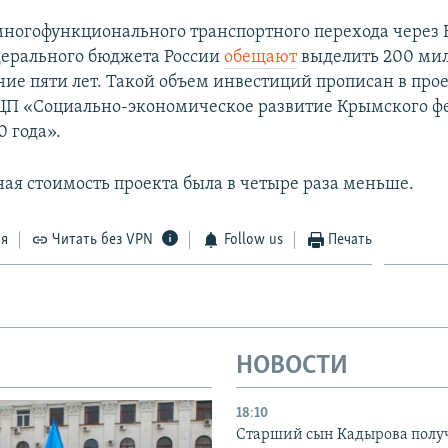
многофункционального транспортного перехода через
дерального бюджета России
обещают
выделить 200 ми
ние пяти лет. Такой объем инвестиций прописан в про
П «Социально-экономическое развитие Крымского ф
0 года».
ая стоимость проекта была в четыре раза меньше.
ся
Читать без VPN
Follow us
Печать
НОВОСТИ
18:10
Старший сын Кадырова полу