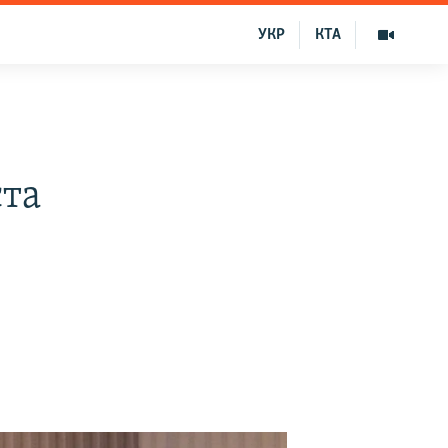
УКР
КТА
ста