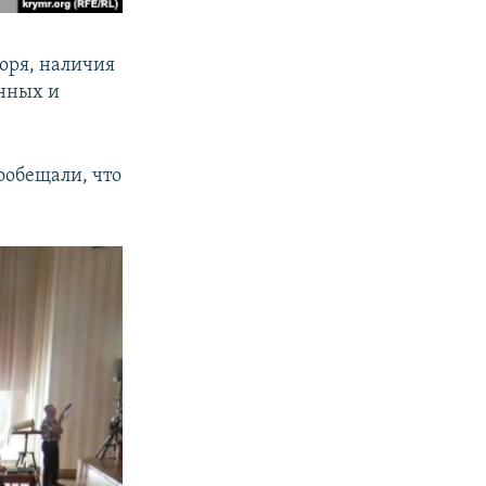
оря, наличия
онных и
ообещали, что