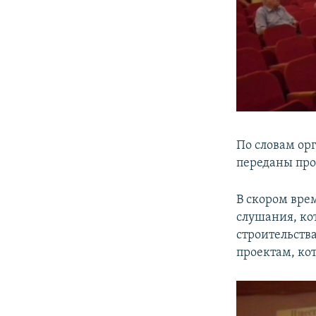
По словам ор
переданы пр
В скором вре
слушания, ко
строительств
проектам, ко