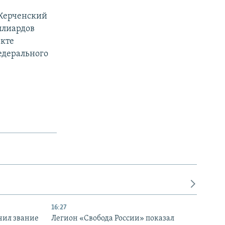
 Керченский
ллиардов
екте
едерального
16:27
чил звание
Легион «Свобода России» показал