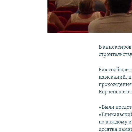
В аннексиро
строительств
Как сообщает
изысканий, 
прохождения 
Керченского 
«Были предст
«Еникальский
по каждому и
десятка памя