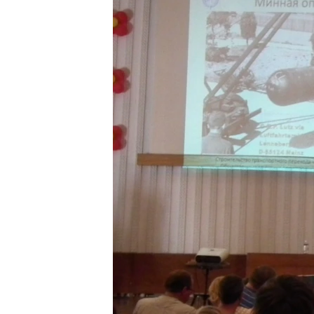
ПОБЕДИТЕЛЕЙ НЕ СУДЯТ?
КРЫМ.НЕПОКОРЕННЫЙ
ELIFBE
УКРАИНСКАЯ ПРОБЛЕМА КРЫМА