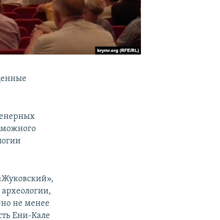
щенные
женерных
зможного
логии
 «Жуковский»,
 археологии,
ено не менее
сть Ени-Кале