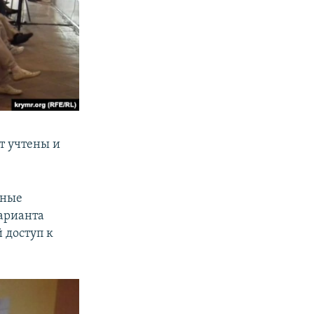
т учтены и
нные
арианта
 доступ к