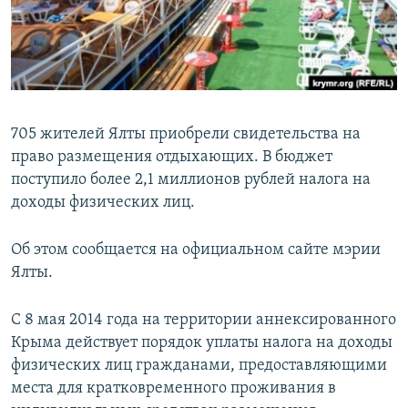
ПРИСОЕДИНЯЙТЕСЬ!
ПОБЕДИТЕЛЕЙ НЕ СУДЯТ?
КРЫМ.НЕПОКОРЕННЫЙ
ELIFBE
УКРАИНСКАЯ ПРОБЛЕМА КРЫМА
705 жителей Ялты приобрели свидетельства на
Все сайты RFE/RL
право размещения отдыхающих. В бюджет
поступило более 2,1 миллионов рублей налога на
доходы физических лиц.
Об этом сообщается на официальном сайте мэрии
Ялты.
С 8 мая 2014 года на территории аннексированного
Крыма действует порядок уплаты налога на доходы
физических лиц гражданами, предоставляющими
места для кратковременного проживания в