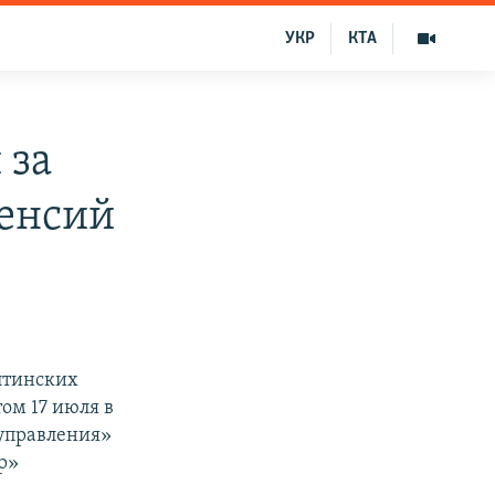
УКР
КТА
 за
пенсий
ялтинских
ом 17 июля в
управления»
р»