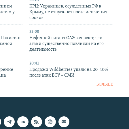
09:29
отники
КРЦ: Украинцев, осужденных РФ в
лота» у
Крыму, не отпускают после истечения
сроков
23:00
и Пакистан
Нефтяной гигант ОАЭ заявляет, что
аимной
атаки существенно повлияли на его
деятельность
20:41
ирение
Продажи Wildberries упали на 20-40%
ана
после атак ВСУ – СМИ
БОЛЬШЕ