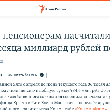
е пенсионерам насчитали
есяца миллиард рублей 
:21
ся
Читать без VPN
анной Ялте с апреля по июнь текущего года 36 тысяч 
получили пенсию на общую сумму 984,6 млн. руб. Об эт
вно-хозяйственного совещания сообщила «начальник 
фонда Крыма в Ялте Елена Маевская, – передаёт «рупо
ашённого правительства Крыма сайт
«Крыминформ»
.