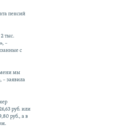
ата пенсий
2 тыс.
, –
язанные с
емени мы
 – заявила
мер
26,63 руб. или
80 руб., а в
ом.