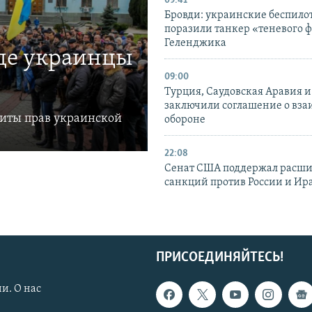
09:41
Бровди: украинские беспил
поразили танкер «теневого ф
Геленджика
где украинцы
09:00
Турция, Саудовская Аравия 
заключили соглашение о вз
щиты прав украинской
обороне
22:08
Сенат США поддержал расш
санкций против России и Ир
ПРИСОЕДИНЯЙТЕСЬ!
и. О нас