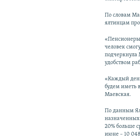
ПОБЕДИТЕЛЕЙ НЕ СУДЯТ?
КРЫМ.НЕПОКОРЕННЫЙ
По словам Ма
ялтинцам про
ELIFBE
УКРАИНСКАЯ ПРОБЛЕМА КРЫМА
«Пенсионеры 
человек смог
подчеркнула 
удобством ра
«Каждый день
будем иметь 
Маевская.
По данным Ял
назначенных пе
20% больше ср
июне – 10 048