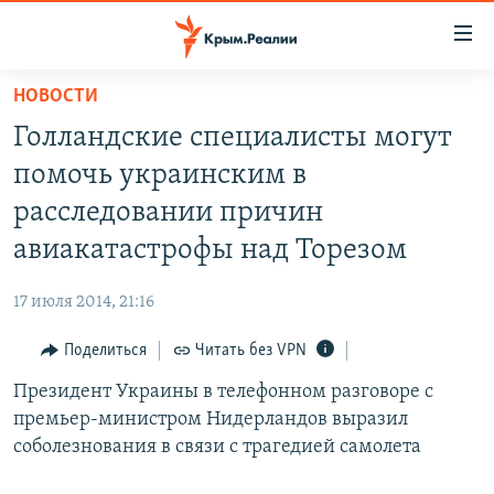
Доступность
ссылки
Вернуться
НОВОСТИ
к
НОВОСТИ
Голландские специалисты могут
основному
СПЕЦПРОЕКТЫ
содержанию
помочь украинским в
ВОДА
Вернутся
ГРУЗ 200
расследовании причин
к
ИСТОРИЯ
КАРТА ВОЕННЫХ ОБЪЕКТОВ КРЫМА
авиакатастрофы над Торезом
главной
ЕЩЕ
11 ЛЕТ ОККУПАЦИИ КРЫМА. 11 ИСТОРИЙ СОПРОТИВЛЕНИЯ
навигации
17 июля 2014, 21:16
Вернутся
РАДІО СВОБОДА
ИНТЕРАКТИВ
к
Поделиться
Читать без VPN
КАК ОБОЙТИ БЛОКИРОВКУ
ИНФОГРАФИКА
поиску
Президент Украины в телефонном разговоре с
ТЕЛЕПРОЕКТ КРЫМ.РЕАЛИИ
Українською
премьер-министром Нидерландов выразил
СОВЕТЫ ПРАВОЗАЩИТНИКОВ
соболезнования в связи с трагедией самолета
Qırımtatar
ПРОПАВШИЕ БЕЗ ВЕСТИ