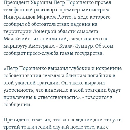
Президент Украины Петр Порошенко провел
ПРИСОЕДИНЯЙТЕСЬ!
ПОБЕДИТЕЛЕЙ НЕ СУДЯТ?
телефонный разговор с премьер-министром
КРЫМ.НЕПОКОРЕННЫЙ
Нидерландов Марком Рютте, в ходе которого
сообщил об обстоятельствах падения на
ELIFBE
территории Донецкой области самолета
УКРАИНСКАЯ ПРОБЛЕМА КРЫМА
Малайзийских авиалиний, следовавшего по
Все сайты RFE/RL
маршруту Амстердам - Куала-Лумпур. Об этом
сообщает пресс-служба главы государства.
«Петр Порошенко выразил глубокие и искренние
соболезнования семьям и близким погибших в
этой ужасной трагедии. Он также выразил
уверенность, что виновные в этой трагедии будут
привлечены к ответственности», - говорится в
сообщении.
Президент отметил, что за последние дни это уже
третий трагический случай после того, как с