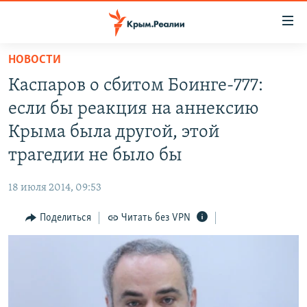
Доступность
ссылки
Вернуться
НОВОСТИ
к
НОВОСТИ
Каспаров о сбитом Боинге-777:
основному
СПЕЦПРОЕКТЫ
содержанию
если бы реакция на аннексию
ВОДА
Вернутся
ГРУЗ 200
Крыма была другой, этой
к
ИСТОРИЯ
КАРТА ВОЕННЫХ ОБЪЕКТОВ КРЫМА
трагедии не было бы
главной
ЕЩЕ
11 ЛЕТ ОККУПАЦИИ КРЫМА. 11 ИСТОРИЙ СОПРОТИВЛЕНИЯ
навигации
18 июля 2014, 09:53
Вернутся
РАДІО СВОБОДА
ИНТЕРАКТИВ
к
Поделиться
Читать без VPN
КАК ОБОЙТИ БЛОКИРОВКУ
ИНФОГРАФИКА
поиску
ТЕЛЕПРОЕКТ КРЫМ.РЕАЛИИ
Українською
СОВЕТЫ ПРАВОЗАЩИТНИКОВ
Qırımtatar
ПРОПАВШИЕ БЕЗ ВЕСТИ