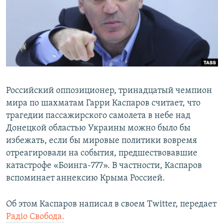
ПРИСОЕДИНЯЙТЕСЬ!
ПОБЕДИТЕЛЕЙ НЕ СУДЯТ?
КРЫМ.НЕПОКОРЕННЫЙ
ELIFBE
УКРАИНСКАЯ ПРОБЛЕМА КРЫМА
Все сайты RFE/RL
Российский оппозиционер, тринадцатый чемпион
мира по шахматам Гарри Каспаров считает, что
трагедии пассажирского самолета в небе над
Донецкой областью Украины можно было бы
избежать, если бы мировые политики вовремя
отреагировали на события, предшествовавшие
катастрофе «Боинга-777». В частности, Каспаров
вспоминает аннексию Крыма Россией.
Об этом Каспаров написал в своем Twitter, передает
Радіо Свобода.