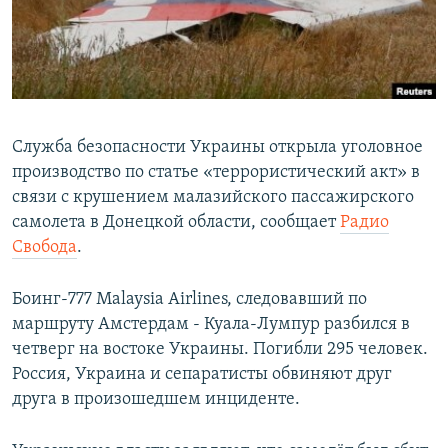
ПРИСОЕДИНЯЙТЕСЬ!
ПОБЕДИТЕЛЕЙ НЕ СУДЯТ?
КРЫМ.НЕПОКОРЕННЫЙ
ELIFBE
УКРАИНСКАЯ ПРОБЛЕМА КРЫМА
Служба безопасности Украины открыла уголовное
Все сайты RFE/RL
производство по статье «террористический акт» в
связи с крушением малазийского пассажирского
самолета в Донецкой области, сообщает
Радио
Свобода
.
Боинг-777 Malaysia Airlines, следовавший по
маршруту Амстердам - Куала-Лумпур разбился в
четверг на востоке Украины. Погибли 295 человек.
Россия, Украина и сепаратисты обвиняют друг
друга в произошедшем инциденте.