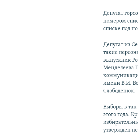
Депутат горс
номером спис
списке под но
Депутат из С
такие персон
выпускник Ро
Менделеева П
коммуникаций
имени В.И. В
Слободенюк.
Выборы в так
этого года. 
избирательны
утвержден пе