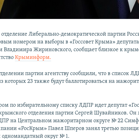
 отделение Либерально-демократической партии Росс
рвым номером на выборы в «Госсовет Крыма» депутата
и Владимира Жириновского, сообщает близкое к крым
нтство
Крыминформ.
тделении партии агентству сообщили, что в список ЛД
из которых 23 также будут баллотироваться на мажори
ом по избирательному списку ЛДПР идет депутат «Гос
крымского отделения партии Сергей Шувайников. Он
ДПР на Центральном мажоритарном округе № 22 Симф
пании «РосКрым» Павел Шперов занял третью позици
одномандатный округ № 1.