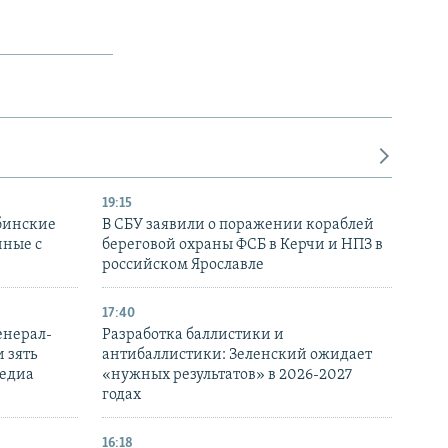
19:15
бинские
В СБУ заявили о поражении кораблей
нные с
береговой охраны ФСБ в Керчи и НПЗ в
российском Ярославле
17:40
енерал-
Разработка баллистики и
 зять
антибаллистики: Зеленский ожидает
медиа
«нужных результатов» в 2026-2027
годах
16:18