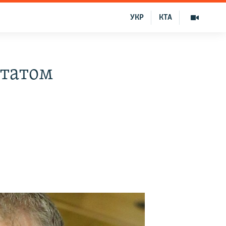
УКР
КТА
утатом