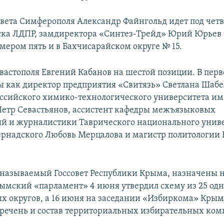
овета Симферополя Александр Файнгольд идет под чет
ка ЛДПР, замдиректора «Синтез-Трейд» Юрий Юрьев 
мером пять и в Бахчисарайском округе № 15.
евастополя Евгений Кабанов на шестой позиции. В перв
ы как директор предприятия «Свитязь» Светлана Шабе
ссийского химико-технологического университета им.
етр Севастьянов, ассистент кафедры межъязыковых
 и журналистики Таврического национального унив
ернадского Любовь Мерцалова и магистр политологии
 называемый Госсовет Республики Крыма, назначены н
Крымский «парламент» 4 июня утвердил схему из 25 о
х округов, а 16 июня на заседании «Избиркома» Крым
речень и состав территориальных избирательных ком