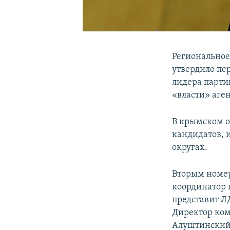
Региональное
утвердило пе
лидера парти
«власти» аге
В крымском о
кандидатов, 
округах.
Вторым номер
координатор 
представит Л
Директор ком
Алуштинский 