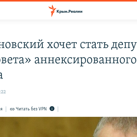
овский хочет стать деп
овета» аннексированного
а
:22
ся
Читать без VPN