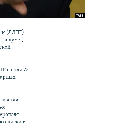
ии (ЛДПР)
 Госдумы,
ской
ПР вошли 75
тарных
совета»,
 же
ерополя.
ю списка и