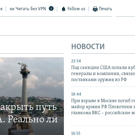
ся
Читать без VPN
Follow us
Печать
НОВОСТИ
22:54
Под санкции США попали ку
генералы и компании, связа
поставками оружия из РФ
18:44
При взрыве в Москве погиб г
закрыть путь
майор армии РФ Плохотнюк и
главкома ВКС – российские 
. Реально ли
16:55