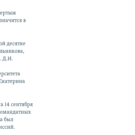
вертым
значится в
ой десятке
льникова,
 Д.И.
ерситета
 Екатерина
а 14 сентября
дномандатных
а был
иссий.