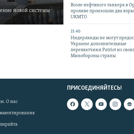
Возле нефтяного танкера в 
ление новой системы
проливе произошли два взры
UKMTO
15:40
Нидерланды не могут предос
Украине дополнительные
перехватчики Patriot из своих
Минобороны страны
ПРИСОЕДИНЯЙТЕСЬ!
и. О нас
омментирования
опирайта