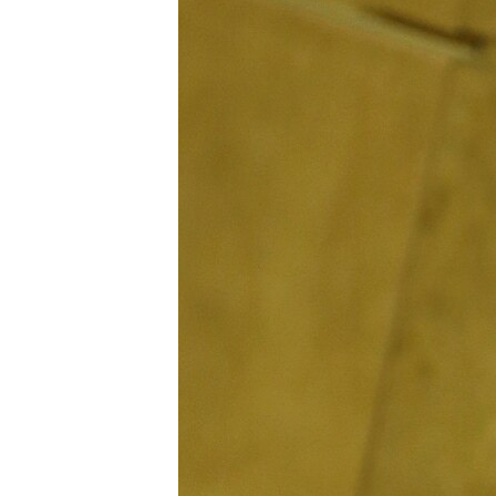
ПОБЕДИТЕЛЕЙ НЕ СУДЯТ?
КРЫМ.НЕПОКОРЕННЫЙ
ELIFBE
УКРАИНСКАЯ ПРОБЛЕМА КРЫМА