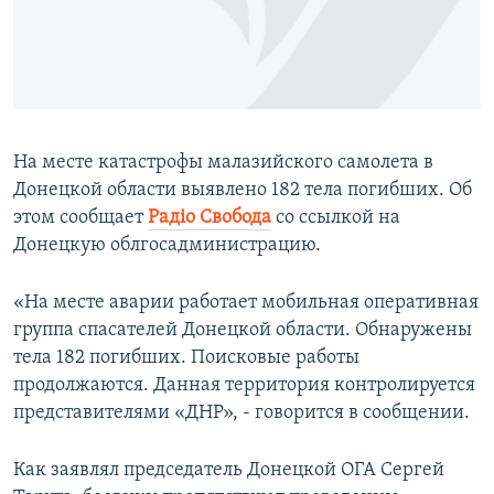
ПРИСОЕДИНЯЙТЕСЬ!
ПОБЕДИТЕЛЕЙ НЕ СУДЯТ?
КРЫМ.НЕПОКОРЕННЫЙ
ELIFBE
УКРАИНСКАЯ ПРОБЛЕМА КРЫМА
На месте катастрофы малазийского самолета в
Все сайты RFE/RL
Донецкой области выявлено 182 тела погибших. Об
этом сообщает
Радіо Свобода
со ссылкой на
Донецкую облгосадминистрацию.
«На месте аварии работает мобильная оперативная
группа спасателей Донецкой области. Обнаружены
тела 182 погибших. Поисковые работы
продолжаются. Данная территория контролируется
представителями «ДНР», - говорится в сообщении.
Как заявлял председатель Донецкой ОГА Сергей