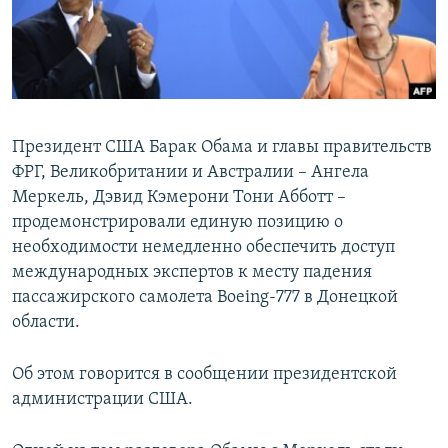
ПРИСОЕДИНЯЙТЕСЬ!
ПОБЕДИТЕЛЕЙ НЕ СУДЯТ?
КРЫМ.НЕПОКОРЕННЫЙ
ELIFBE
УКРАИНСКАЯ ПРОБЛЕМА КРЫМА
Президент США Барак Обама и главы правительств
Все сайты RFE/RL
ФРГ, Великобритании и Австралии – Ангела
Меркель, Дэвид Кэмерони Тони Абботт –
продемонстрировали единую позицию о
необходимости немедленно обеспечить доступ
международных экспертов к месту падения
пассажирского самолета Boeing-777 в Донецкой
области.
Об этом говорится в сообщении президентской
администрации США.