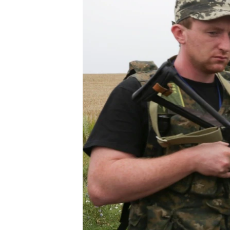
ПОБЕДИТЕЛЕЙ НЕ СУДЯТ?
КРЫМ.НЕПОКОРЕННЫЙ
ELIFBE
УКРАИНСКАЯ ПРОБЛЕМА КРЫМА