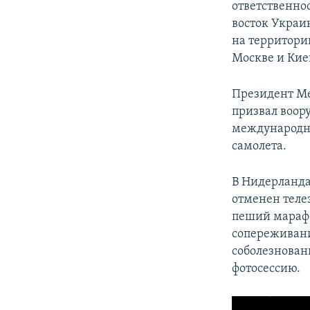
ответственно
восток Украи
на территории
Москве и Кие
Президент Ме
призвал воор
международно
самолета.
В Нидерланда
отменен теле
пеший марафо
сопереживани
соболезнован
фотосессию.