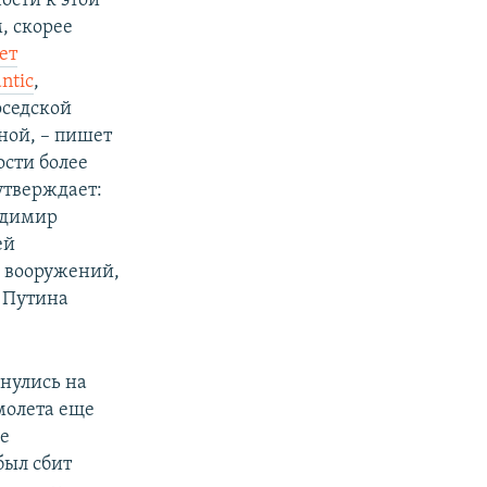
ости к этой
, скорее
ет
ntic
,
оседской
ной, – пишет
ости более
утверждает:
адимир
ей
и вооружений,
 Путина
нулись на
молета еще
е
был сбит