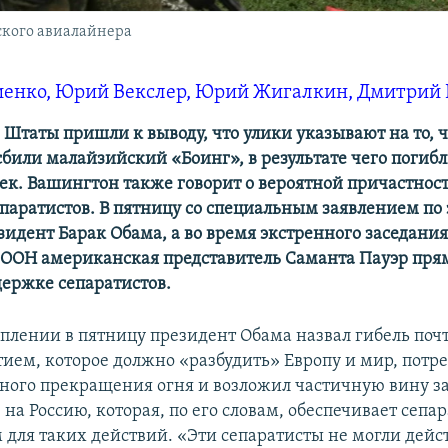
ского авиалайнера
иенко, Юрий Векслер, Юрий Жигалкин, Дмитрий 
Штаты пришли к выводу, что улики указывают на то, ч
сбили малайзийский «Боинг», в результате чего погибл
век. Вашингтон также говорит о вероятной причастност
епаратистов. В пятницу со специальным заявлением по 
зидент Барак Обама, а во время экстренного заседания
 ООН американская представитель Саманта Пауэр пря
держке сепаратистов.
уплении в пятницу президент Обама назвал гибель поч
тием, которое должно «разбудить» Европу и мир, потр
ьного прекращения огня и возложил частичную вину з
а Россию, которая, по его словам, обеспечивает сепа
для таких действий. «Эти сепаратисты не могли дейст