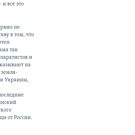
 и все это
прямо не
кву в том, что
отен
ама так
паратистов и
казывают на
 земля-
ии Украины,
,
последние
инский
ского
щи от России.