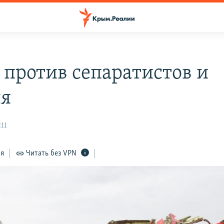
 против сепаратистов и
я
:11
ся
Читать без VPN