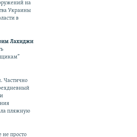
ооружений на
ства Украины
власти в
рим Лахиджи
ть
ящикам”
. Частично
ырехдневный
 и
ения
ила пляжную
 не просто