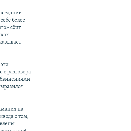
заседании
себе более
его» сбит
уках
оказывает
 эти
е с разговора
 обвинениями
выразился
имания на
ывода о том,
авлены