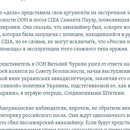
го «дела» представила свои аргументы на экстренном 
асности ООН и посол США Саманта Пауэр, позволившая 
ировки. Она сказала, что авиалайнер был, «скорее вс
1, которая была запущена с позиции, находившейся в р
 США, по ее словам, не могут исключить, что «Россия 
помощь» в эксплуатации этого сложного типа оружия.
редставитель в ООН Виталий Чуркин ушел от ответа на
ей коллеги по Совету безопасности, начав выступлени
ной вине украинских авиадиспетчеров, закончив его
ессивной» политики Украины, подстегиваемой ее, как 
дырями», в первую очередь, Соединенными Штатами.
Американские наблюдатели, впрочем, не обратили вн
риторику российского посла. Они ждут однозначного в
кто сбил пассажирский авиалайнер. Если будут предст