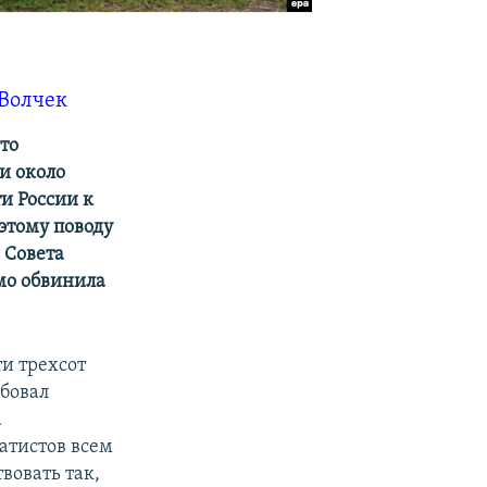
Волчек
то
и около
и России к
этому поводу
 Совета
мо обвинила
ти трехсот
ебовал
а
ратистов всем
вовать так,