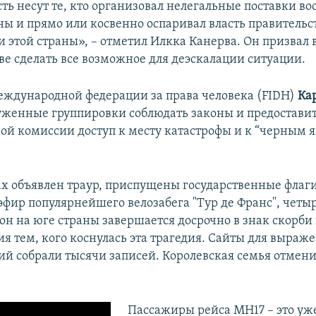
сть несут те, кто организовал нелегальные поставки в
ны и прямо или косвенно оспаривал власть правитель
 этой страны», – отметил Илкка Канерва. Он призвал 
ве сделать все возможное для деэскалации ситуации.
ждународной федерации за права человека (FIDH)
Ка
уженные группировки соблюдать законы и предостави
й комиссии доступ к месту катастрофы и к “черным 
х объявлен траур, приспущены государственные флаги
эфир популярнейшего велозабега "Тур де Франс", чет
н на юге страны завершается досрочно в знак скорби
я тем, кого коснулась эта трагедия. Сайты для выраж
ий собрали тысячи записей. Королевская семья отмен
Пассажиры рейса MH17 – это уже