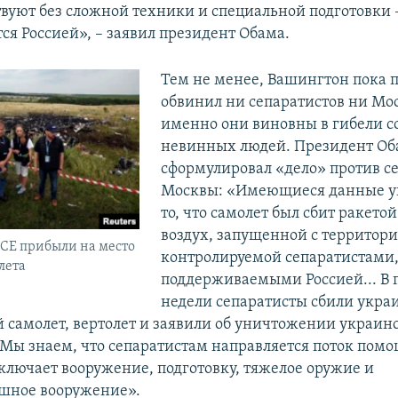
вуют без сложной техники и специальной подготовки –
ся Россией», – заявил президент Обама.
Тем не менее, Вашингтон пока 
обвинил ни сепаратистов ни Мос
именно они виновны в гибели с
невинных людей. Президент Об
сформулировал «дело» против се
Москвы: «Имеющиеся данные у
то, что самолет был сбит ракетой
воздух, запущенной с территор
СЕ прибыли на место
контролируемой сепаратистами
лета
поддерживаемыми Россией... В 
недели сепаратисты сбили укра
 самолет, вертолет и заявили об уничтожении украин
Мы знаем, что сепаратистам направляется поток помо
ключает вооружение, подготовку, тяжелое оружие и
шное вооружение».