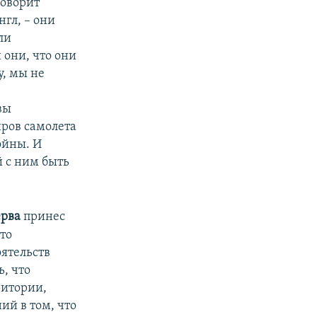
говорит
гл, – они
ли
 они, что они
у, мы не
вы
ров самолета
ойны. И
 с ним быть
ерва
принес
то
ятельств
, что
ритории,
ий в том, что