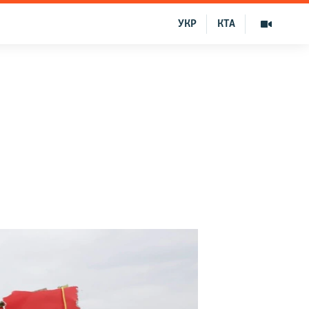
УКР
КТА