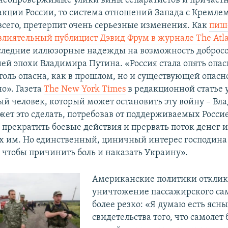
неопровержимые улики вины сепаратистов и причастн
акции России, то система отношений Запада с Кремлем
всего, претерпит очень серьезные изменения. Как
пиш
влиятельный публицист Дэвид Фрум в журнале The Atla
следние иллюзорные надежды на возможность доброс
ией эпохи Владимира Путина. «Россия стала опять опас
столь опасна, как в прошлом, но и существующей опасн
о». Газета
The New York Times
в редакционной статье 
й человек, который может остановить эту войну – Вл
жет это сделать, потребовав от поддерживаемых Росси
, прекратить боевые действия и прервать поток денег 
 им. Но единственный, циничный интерес господина
, чтобы причинить боль и наказать Украину».
Американские политики отклик
уничтожение пассажирского са
более резко: «Я думаю есть ясны
свидетельства того, что самолет 