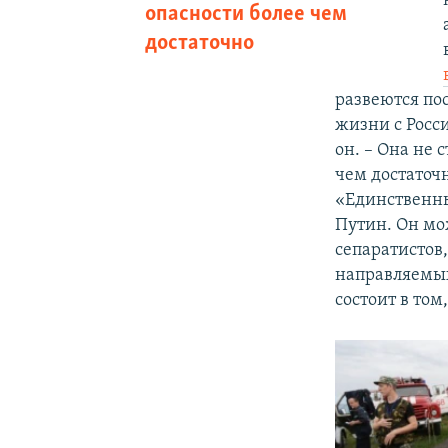
опасности более чем
достаточно
развеются по
жизни с Росс
он. – Она не 
чем достаточн
«Единственны
Путин. Он мо
сепаратистов
направляемых
состоит в том