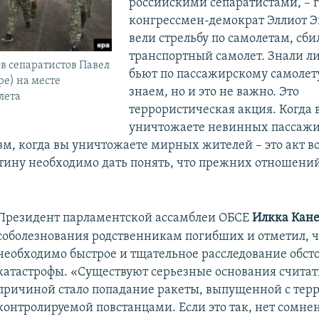
российскими сепаратистами, – 
конгрессмен-демократ Эллиот Эн
вели стрельбу по самолетам, сби
транспортный самолет. Знали ли
в сепаратистов Павел
бьют по пассажирскому самолет
ре) на месте
знаем, но и это не важно. Это
лета
террористическая акция. Когда 
уничтожаете невинных пассажи
изм, когда вы уничтожаете мирных жителей – это акт в
тину необходимо дать понять, что прежних отношений
Президент парламентской ассамблеи ОБСЕ
Илкка Кан
соболезнования родственникам погибших и отметил, ч
необходимо быстрое и тщательное расследование обсто
катастрофы. «Существуют серьезные основания считать
причиной стало попадание ракеты, выпущенной с тер
контролируемой повстанцами. Если это так, нет сомнен