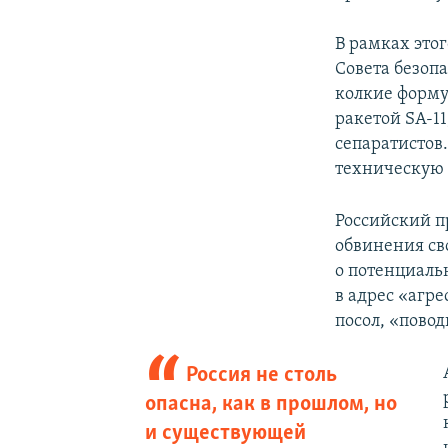
В рамках это
Совета безоп
колкие формул
ракетой SA-1
сепаратистов.
техническую 
Российский п
обвинения сво
о потенциаль
в адрес «агр
посол, «пово
Россия не столь
опасна, как в прошлом, но
и существующей