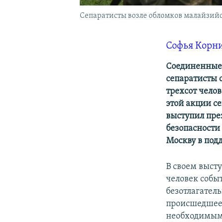
Сепаратисты возле обломков малайзий
Софья Корн
Соединенные 
сепаратисты 
трехсот чело
этой акции с
выступил пре
безопасности
Москву в под
В своем выст
человек собы
безотлагател
происшедшее н
необходимым 