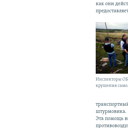
как они дейст
предоставляет
Инспекторы ОБ
крушения само
транспортный
штурмовика. 
Эта помощь в
противовозду