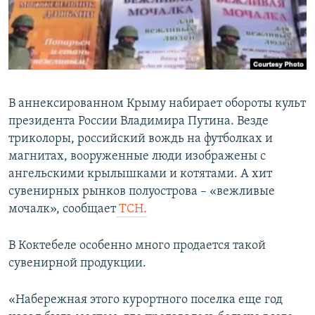
ПРИСОЕДИНЯЙТЕСЬ!
ПОБЕДИТЕЛЕЙ НЕ СУДЯТ?
КРЫМ.НЕПОКОРЕННЫЙ
ELIFBE
УКРАИНСКАЯ ПРОБЛЕМА КРЫМА
В аннексированном Крыму набирает обороты культ
Все сайты RFE/RL
президента России Владимира Путина. Везде
триколоры, российский вождь на футболках и
магнитах, вооруженные люди изображены с
ангельскими крылышками и котятами. А хит
сувенирных рынков полуострова – «вежливые
мочалк», сообщает
ТСН.
В Коктебеле особенно много продается такой
сувенирной продукции.
«Набережная этого курортного поселка еще год