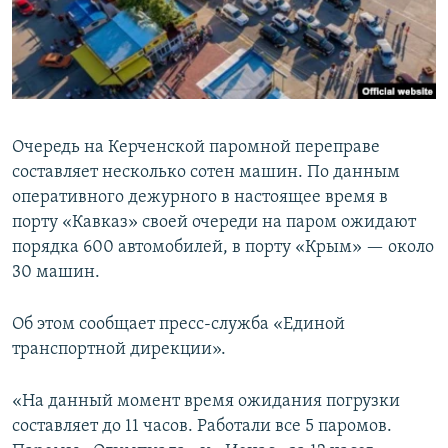
ПРИСОЕДИНЯЙТЕСЬ!
ПОБЕДИТЕЛЕЙ НЕ СУДЯТ?
КРЫМ.НЕПОКОРЕННЫЙ
ELIFBE
УКРАИНСКАЯ ПРОБЛЕМА КРЫМА
Очередь на Керченской паромной переправе
Все сайты RFE/RL
составляет несколько сотен машин. По данным
оперативного дежурного в настоящее время в
порту «Кавказ» своей очереди на паром ожидают
порядка 600 автомобилей, в порту «Крым» — около
30 машин.
Об этом сообщает пресс-служба «Единой
транспортной дирекции».
«На данный момент время ожидания погрузки
составляет до 11 часов. Работали все 5 паромов.