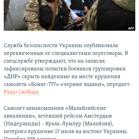
ПРИСОЕДИНЯЙТЕСЬ!
ПОБЕДИТЕЛЕЙ НЕ СУДЯТ?
КРЫМ.НЕПОКОРЕННЫЙ
ELIFBE
УКРАИНСКАЯ ПРОБЛЕМА КРЫМА
Служба безопасности Украины опубликовала
Все сайты RFE/RL
перехваченные ее специалистами переговоры. В
спецслужбе утверждают, что на записях
зафиксированы попытки боевиков группировки
«ДНР» скрыть найденные на месте крушения
самолета «Боинг-777» «черные ящики», передает
Радiо Свобода.
Самолет авиакомпании «Малайзийские
авиалинии», летевший рейсом Амстердам
(Нидерланды) - Куала-Лумпур (Малайзия),
потерпел крушение 17 июля на востоке Украины.